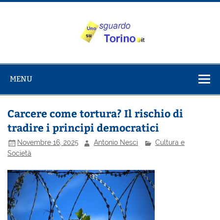
Salta
al
contenuto
Uno sguardo
Alla scoperta di Torino e del Piemonte
su Torino
MENU
Carcere come tortura? Il rischio di
tradire i principi democratici
Novembre 16, 2025
Antonio Nesci
Cultura e
Società