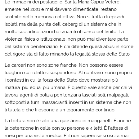
Le immagini dei pestaggi di Santa Maria Capua Vetere,
emerse nel 2021 e mai davvero dimenticate, restano
scolpite nella memoria collettiva. Non si tratta di episodi
isolati, ma della punta dell’iceberg di un sistema che in
molte sue articolazioni ha smarrito il senso del limite. La
violenza, fisica o istituzionale, non può mai diventare parte
del sistema penitenziario. E chi difende questi abusi in nome
del rigore sta di fatto minando la legalità stessa dello Stato.
Le carceri non sono zone franche. Non possono essere
luoghi in cui i diritti si sospendono. Al contrario: sono proprio
i contesti in cui la forza dello Stato deve mostrarsi più
matura, più equa, più umana. E questo vale anche per chi vi
lavora: agenti di polizia penitenziaria lasciati soli, malpagati,
sottoposti a turni massacranti, inseriti in un sistema che non
li tutela e che li espone a un logoramento continuo.
La tortura non è solo una questione di manganelli. È anche
la detenzione in celle con 10 persone e 4 letti. È l’attesa di
mesi per una visita medica. È il non sapere se si uscirà mai