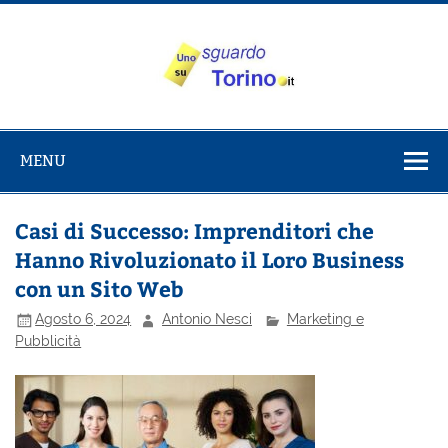
Salta
al
contenuto
Uno sguardo
Alla scoperta di Torino e del Piemonte
su Torino
MENU
Casi di Successo: Imprenditori che
Hanno Rivoluzionato il Loro Business
con un Sito Web
Agosto 6, 2024
Antonio Nesci
Marketing e
Pubblicità