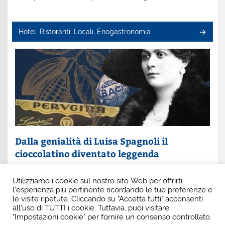
Hotel, Ristoranti, Locali, Enogastronomia
Dalla genialità di Luisa Spagnoli il
cioccolatino diventato leggenda
Un nome che profuma di eleganza e innovazione: Luisa
Utilizziamo i cookie sul nostro sito Web per offrirti
Spagnoli. È lei la donna che, con intuito e coraggio, ha
l'esperienza più pertinente ricordando le tue preferenze e
scritto una pagina indimenticabile della
le visite ripetute. Cliccando su "Accetta tutti" acconsenti
all'uso di TUTTI i cookie. Tuttavia, puoi visitare
"Impostazioni cookie" per fornire un consenso controllato.