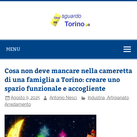
Salta
al
contenuto
Uno sguardo
Alla scoperta di Torino e del Piemonte
su Torino
MENU
Cosa non deve mancare nella cameretta
di una famiglia a Torino: creare uno
spazio funzionale e accogliente
Agosto 9, 2025
Antonio Nesci
Industria, Artigianato,
Arredamento