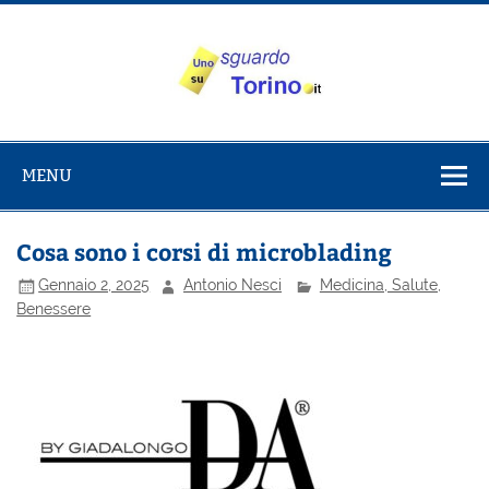
Salta
al
contenuto
Uno sguardo
Alla scoperta di Torino e del Piemonte
su Torino
MENU
Cosa sono i corsi di microblading
Gennaio 2, 2025
Antonio Nesci
Medicina, Salute,
Benessere