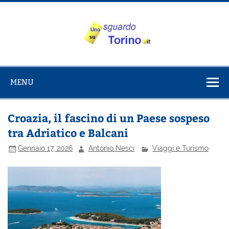
Salta
al
contenuto
Uno sguardo
Alla scoperta di Torino e del Piemonte
su Torino
MENU
Croazia, il fascino di un Paese sospeso
tra Adriatico e Balcani
Gennaio 17, 2026
Antonio Nesci
Viaggi e Turismo