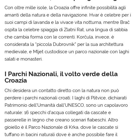
Con oltre mille isole, la Croazia offre infinite possibilità agli
amanti della natura e della navigazione. Hvar è celebre per i
suoi campi di lavanda e la vivace vita notturna, mentre Brač
ospita la celebre spiaggia di Zlatni Rat, una lingua di sabbia
che cambia forma con le correnti. Korčula, invece, è
considerata la “piccola Dubrovnik” per la sua architettura
medievale, e Mljet custodisce un parco nazionale con laghi
salati e monasteri.
I Parchi Nazionali, il volto verde della
Croazia
Chi desidera un contatto diretto con la natura non può
perdere i parchi nazionali croati. I laghi di Plitvice, dichiarati
Patrimonio dell’Umanità dall’UNESCO, sono un capolavoro
naturale: 16 specchi d’acqua collegati da cascate e
passerelle in legno che creano scenari fiabeschi. Altro
gioiello è il Parco Nazionale di Krka, dove le cascate si
tuffano in bacini naturali dove è anche possibile fare il