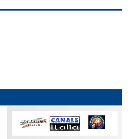
Uno
sguardo
su
Torino