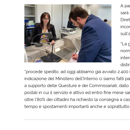
A par
sarà 
Dire
inco
sull
“La 
norma
inter
disti
“procede spedito, ad oggi abbiamo già avviato 2.400 int
indicazione del Ministero dell’Interno ci siamo fatti pa
a supporto delle Questure e dei Commissariati, dallo s
postali in cui il servizio è attivo ed entro fine mese sa
oltre l’80% dei cittadini ha richiesto la consegna a ca
tempo e spostamenti importanti anche e soprattutto 