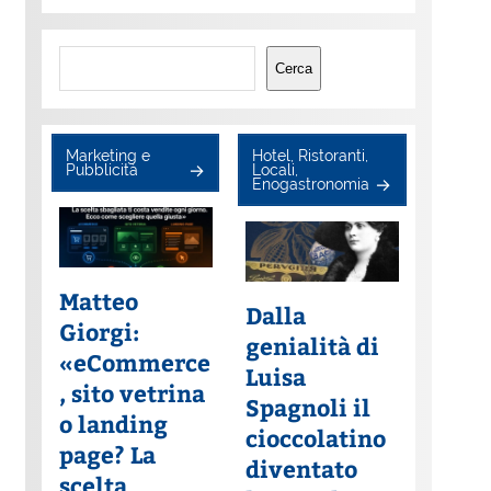
Cerca
Cerca
Marketing e
Hotel, Ristoranti,
Pubblicità
Locali,
Enogastronomia
Matteo
Dalla
Giorgi:
genialità di
«eCommerce
Luisa
, sito vetrina
Spagnoli il
o landing
cioccolatino
page? La
diventato
scelta