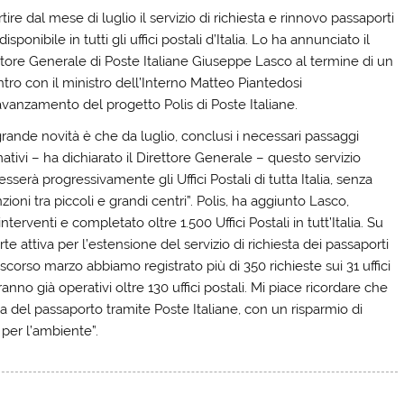
tire dal mese di luglio il servizio di richiesta e rinnovo passaporti
disponibile in tutti gli uffici postali d’Italia. Lo ha annunciato il
ttore Generale di Poste Italiane Giuseppe Lasco al termine di un
ntro con il ministro dell’Interno Matteo Piantedosi
’avanzamento del progetto Polis di Poste Italiane.
grande novità è che da luglio, conclusi i necessari passaggi
tivi – ha dichiarato il Direttore Generale – questo servizio
esserà progressivamente gli Uffici Postali di tutta Italia, senza
nzioni tra piccoli e grandi centri”. Polis, ha aggiunto Lasco,
erventi e completato oltre 1.500 Uffici Postali in tutt’Italia. Su
rte attiva per l’estensione del servizio di richiesta dei passaporti
corso marzo abbiamo registrato più di 350 richieste sui 31 uffici
ranno già operativi oltre 130 uffici postali. Mi piace ricordare che
sa del passaporto tramite Poste Italiane, con un risparmio di
per l’ambiente”.