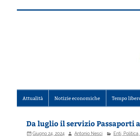
Salta
al
contenuto
Alla scoperta di Torino e del Piem
Attualità
Notizie economiche
Tempo liber
Da luglio il servizio Passaporti at
Giugno 24, 2024
Antonio Nesci
Enti, Politica,