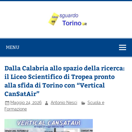
Salta
al
contenuto
Uno sguardo
Alla scoperta di Torino e del Piemonte
su Torino
MENU
Dalla Calabria allo spazio della ricerca:
il Liceo Scientifico di Tropea pronto
alla sfida di Torino con “Vertical
CanSatAir”
Maggio 24, 2026
Antonio Nesci
Scuola e
Formazione