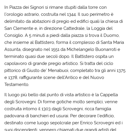
In Piazza dei Signori si rimane stupiti dalla torre con
l’orologio astrario, costruita nel 1344. Il suo perimetro è
delimitato da abitazioni di pregio ed edifici quali la chiesa di
San Clemente e, in direzione Cattedrale, la Loggia del
Consiglio. A 5 minuti a piedi dalla piazza si trova il Duomo,
che insieme al Battistero, forma il complesso di Santa Maria
Assunta, disegnato nel 1551 da Michelangelo Buonarroti e
terminato quasi due secoli dopo. Il Battistero ospita un
capolavoro di grande pregio artistico. Si tratta del ciclo
pittorico di Giusto de’ Menabuoi, completato tra gli anni 1375
e 1378, raffigurante scene dell’Antico e del Nuovo
Testamento.
Il luogo più bello dal punto di vista artistico è la Cappella
degli Scrovegni. Di forme gotiche molto semplici, venne
costruita intorno il 1303 dagli Scrovegni, ricca famiglia
padovana di banchieri ed usurai. Per decorare l’edificio,
destinato come luogo sepolcrale per Enrico Scrovegni ed i
suoi discendenti, vennero chiamati due grandi artisti del