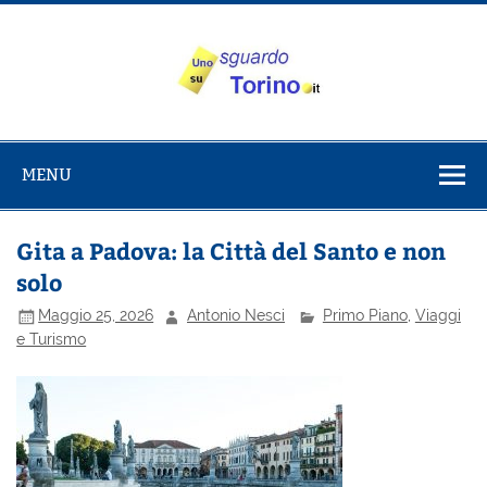
Salta
al
contenuto
Uno sguardo
Alla scoperta di Torino e del Piemonte
su Torino
MENU
Gita a Padova: la Città del Santo e non
solo
Maggio 25, 2026
Antonio Nesci
Primo Piano
,
Viaggi
e Turismo