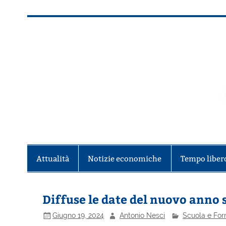
Salta
al
contenuto
Alla scoperta di Torino e del Piem
Attualità
Notizie economiche
Tempo liber
Diffuse le date del nuovo anno 
Giugno 19, 2024
Antonio Nesci
Scuola e Fo