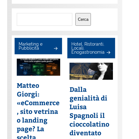
Cerca
Cerca
Marketing e
Hotel, Ristoranti,
Pubblicità
Locali,
Enogastronomia
Matteo
Dalla
Giorgi:
genialità di
«eCommerce
Luisa
, sito vetrina
Spagnoli il
o landing
cioccolatino
page? La
diventato
scelta