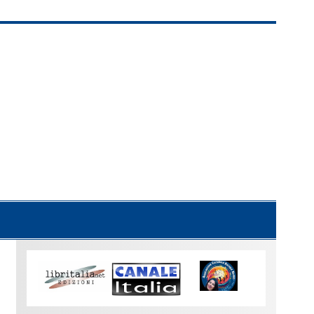
Uno
sguardo
su
Torino