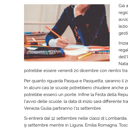
Già 
regio
avvio
lezio
gesti
Inizi
rega
dell
Natal
potrebbe essere venerdì 20 dicembre con rientro tra
Per quanto riguarda Pasqua e Pasquetta, saranno il 20 e
In alcuni casi le scuole potrebbero chiudere anche per
potrebbe esserci un ponte. Infine la Festa della Repub
l’avvio delle scuole, la data di inizio sarà differente t
Venezia Giulia partiranno l’11 settembre.
Si entrerà dal 12 settembre nelle classi di Lombardia,
9 settembre mentre in Liguria, Emilia Romagna, Toscan