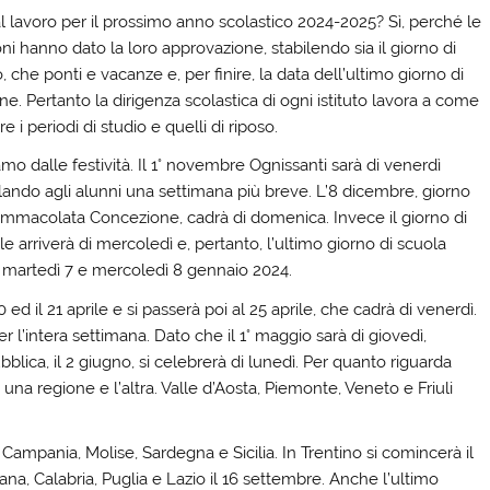
al lavoro per il prossimo anno scolastico 2024-2025? Sì, perché le
ni hanno dato la loro approvazione, stabilendo sia il giorno di
, che ponti e vacanze e, per finire, la data dell’ultimo giorno di
ne. Pertanto la dirigenza scolastica di ogni istituto lavora a come
re i periodi di studio e quelli di riposo.
amo dalle festività. Il 1° novembre Ognissanti sarà di venerdì
lando agli alunni una settimana più breve. L’8 dicembre, giorno
’Immacolata Concezione, cadrà di domenica. Invece il giorno di
e arriverà di mercoledì e, pertanto, l’ultimo giorno di scuola
 martedì 7 e mercoledì 8 gennaio 2024.
d il 21 aprile e si passerà poi al 25 aprile, che cadrà di venerdì.
 l’intera settimana. Dato che il 1° maggio sarà di giovedì,
blica, il 2 giugno, si celebrerà di lunedì. Per quanto riguarda
ra una regione e l’altra. Valle d’Aosta, Piemonte, Veneto e Friuli
 Campania, Molise, Sardegna e Sicilia. In Trentino si comincerà il
a, Calabria, Puglia e Lazio il 16 settembre. Anche l’ultimo