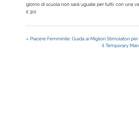
giorno di scuola non sarà uguale per tutti, con una variabil
il 30).
Navigazione
« Piacere Femminile: Guida ai Migliori Stimolatori p
articoli
Il Temporary Man