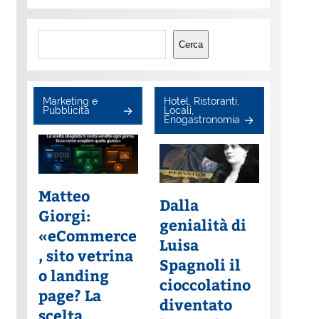
Cerca
Cerca
Marketing e
Hotel, Ristoranti,
Pubblicità
Locali,
Enogastronomia
Matteo
Dalla
Giorgi:
genialità di
«eCommerce
Luisa
, sito vetrina
Spagnoli il
o landing
cioccolatino
page? La
diventato
scelta