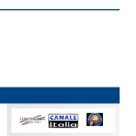
Uno
sguardo
su
Torino