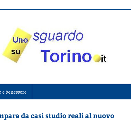
onte
o e benessere
mpara da casi studio reali al nuovo