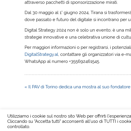
attraverso pacchetti di sponsorizzazione mirati.
Dal 30 maggio al 1° giugno 2024, Tirana si trasforme
dove passato e futuro del digitale si incontrano per 
Digital Strategy 2024 non è solo un evento; è una mil
strategie innovative e una celebrativa unione di cu
Per maggiori informazioni o per registrarsi, i potenzial
DigitalStrategy.al
, contattare gli organizzatori via e-
WhatsApp al numero +355692461545.
Navigazione
« Il PAV di Torino dedica una mostra al suo fondatore 
articoli
Utilizziamo i cookie sul nostro sito Web per offrirti l'esperienz
Cliccando su "Accetta tutti" acconsenti all'uso di TUTTI i cooki
controllato.