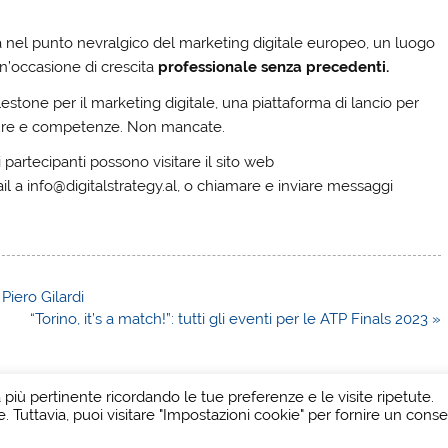
rà nel punto nevralgico del marketing digitale europeo, un luogo
un’occasione di crescita
professionale senza precedenti.
estone per il marketing digitale, una piattaforma di lancio per
lture e competenze. Non mancate.
i partecipanti possono visitare il sito web
mail a info@digitalstrategy.al, o chiamare e inviare messaggi
Piero Gilardi
“Torino, it’s a match!”: tutti gli eventi per le ATP Finals 2023 »
a più pertinente ricordando le tue preferenze e le visite ripetute.
e. Tuttavia, puoi visitare "Impostazioni cookie" per fornire un cons