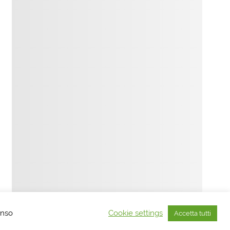
Tema WordPress: Smartline di ThemeZee.
enso
Cookie settings
Accetta tutti