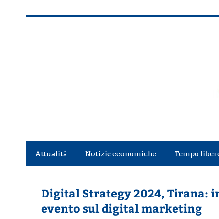
Salta
al
contenuto
Alla scoperta di Torino e del Piem
Attualità
Notizie economiche
Tempo liber
Digital Strategy 2024, Tirana: i
evento sul digital marketing