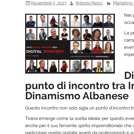
Novembre 5, 2023
Antonio Nesci
Marketing 
Nel 
occa
La p
camp
even
esper
Di
punto di incontro tra 
Dinamismo Albanese
Questo incontro non solo sigla un punto d’incontro tra
Tirana emerge come la scelta ideale per questo even
anche per il suo fervente spirito imprenditoriale che a
particolare quelle portate avanti da professionisti e a