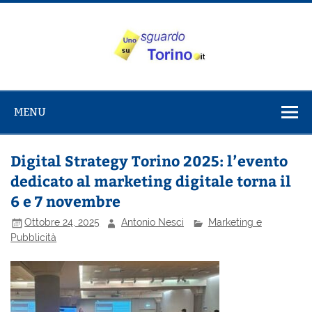
Salta
al
contenuto
Uno sguardo
Alla scoperta di Torino e del Piemonte
su Torino
MENU
Digital Strategy Torino 2025: l’evento
dedicato al marketing digitale torna il
6 e 7 novembre
Ottobre 24, 2025
Antonio Nesci
Marketing e
Pubblicità