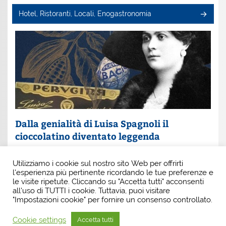
Hotel, Ristoranti, Locali, Enogastronomia
Dalla genialità di Luisa Spagnoli il
cioccolatino diventato leggenda
Un nome che profuma di eleganza e innovazione: Luisa
Utilizziamo i cookie sul nostro sito Web per offrirti
Spagnoli. È lei la donna che, con intuito e coraggio, ha
l'esperienza più pertinente ricordando le tue preferenze e
scritto una pagina indimenticabile della
le visite ripetute. Cliccando su "Accetta tutti" acconsenti
all'uso di TUTTI i cookie. Tuttavia, puoi visitare
"Impostazioni cookie" per fornire un consenso controllato.
Cookie settings
Accetta tutti