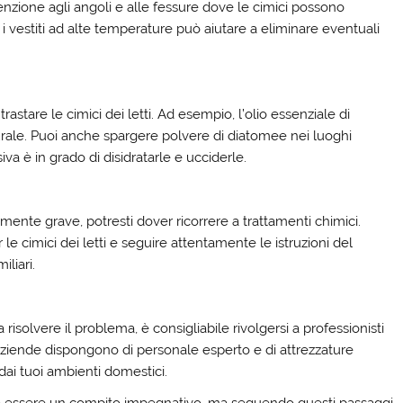
tenzione agli angoli e alle fessure dove le cimici possono
 i vestiti ad alte temperature può aiutare a eliminare eventuali
astare le cimici dei letti. Ad esempio, l’olio essenziale di
rale. Puoi anche spargere polvere di diatomee nei luoghi
va è in grado di disidratarle e ucciderle.
armente grave, potresti dover ricorrere a trattamenti chimici.
er le cimici dei letti e seguire attentamente le istruzioni del
iliari.
a risolvere il problema, è consigliabile rivolgersi a professionisti
 aziende dispongono di personale esperto e di attrezzature
dai tuoi ambienti domestici.