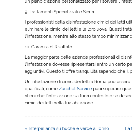
un piano d’azione personalizzato per risolvere l’infes
9. Trattamenti Specializzati e Sicuri
I professionisti della disinfestazione cimici dei letti ut
eliminare le cimici dei letti e le loro uova. Questi tra
l’infestazione, mentre allo stesso tempo minimizzano 
10. Garanzia di Risultato
La maggior parte delle aziende professionali di disinfes
l’infestazione dovesse ripresentarsi entro un certo per
aggiuntivi. Questo ti offre tranquillità sapendo che 
Un’infestazione di cimici dei letti a Roma può essere
qualificati, come
Zucchet Service
puoi superare quest
ritieni che l’infestazione sia fuori controllo o se des
cimici dei letti nella tua abitazione.
Navigazione
« Interpellanza su buche e verde a Torino
La 