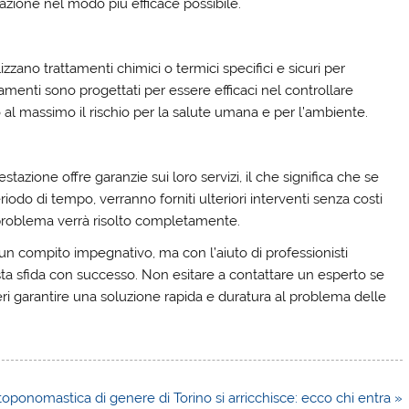
tazione nel modo più efficace possibile.
ilizzano trattamenti chimici o termici specifici e sicuri per
ttamenti sono progettati per essere efficaci nel controllare
al massimo il rischio per la salute umana e per l’ambiente.
tazione offre garanzie sui loro servizi, il che significa che se
iodo di tempo, verranno forniti ulteriori interventi senza costi
il problema verrà risolto completamente.
 un compito impegnativo, ma con l’aiuto di professionisti
a sfida con successo. Non esitare a contattare un esperto se
ideri garantire una soluzione rapida e duratura al problema delle
toponomastica di genere di Torino si arricchisce: ecco chi entra »