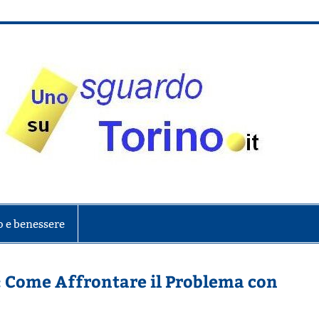
onte
o e benessere
i: Come Affrontare il Problema con