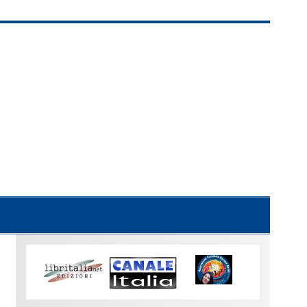
Uno
sguardo
su
Torino