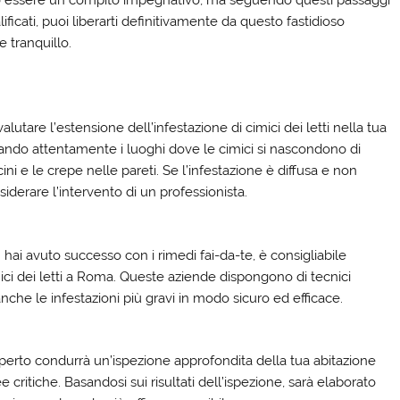
 può essere un compito impegnativo, ma seguendo questi passaggi
ificati, puoi liberarti definitivamente da questo fastidioso
 tranquillo.
lutare l’estensione dell’infestazione di cimici dei letti nella tua
ando attentamente i luoghi dove le cimici si nascondono di
icini e le crepe nelle pareti. Se l’infestazione è diffusa e non
iderare l’intervento di un professionista.
hai avuto successo con i rimedi fai-da-te, è consigliabile
mici dei letti a Roma. Queste aziende dispongono di tecnici
 anche le infestazioni più gravi in modo sicuro ed efficace.
sperto condurrà un’ispezione approfondita della tua abitazione
e critiche. Basandosi sui risultati dell’ispezione, sarà elaborato