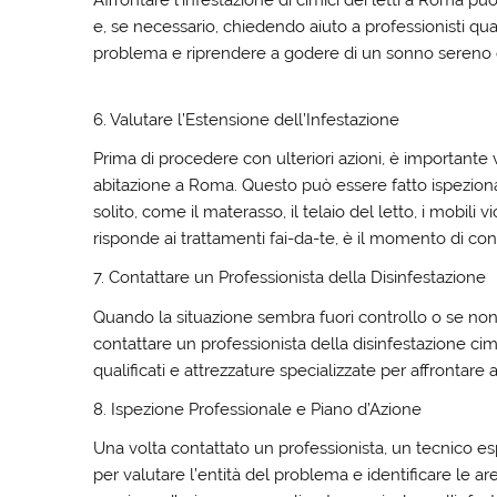
Affrontare l’infestazione di cimici dei letti a Roma
e, se necessario, chiedendo aiuto a professionisti qual
problema e riprendere a godere di un sonno sereno e
6. Valutare l’Estensione dell’Infestazione
Prima di procedere con ulteriori azioni, è importante va
abitazione a Roma. Questo può essere fatto ispezion
solito, come il materasso, il telaio del letto, i mobili v
risponde ai trattamenti fai-da-te, è il momento di cons
7. Contattare un Professionista della Disinfestazione
Quando la situazione sembra fuori controllo o se non 
contattare un professionista della disinfestazione ci
qualificati e attrezzature specializzate per affrontare
8. Ispezione Professionale e Piano d’Azione
Una volta contattato un professionista, un tecnico e
per valutare l’entità del problema e identificare le are