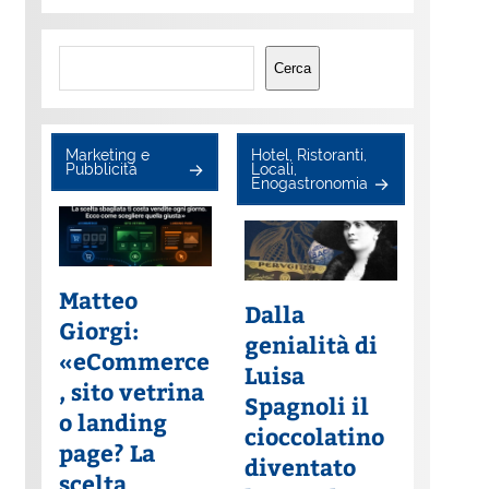
Cerca
Cerca
Marketing e
Hotel, Ristoranti,
Pubblicità
Locali,
Enogastronomia
Matteo
Dalla
Giorgi:
genialità di
«eCommerce
Luisa
, sito vetrina
Spagnoli il
o landing
cioccolatino
page? La
diventato
scelta