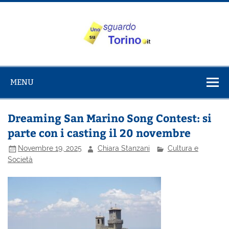
Salta
al
contenuto
Uno sguardo
Alla scoperta di Torino e del Piemonte
su Torino
MENU
Dreaming San Marino Song Contest: si
parte con i casting il 20 novembre
Novembre 19, 2025
Chiara Stanzani
Cultura e
Società