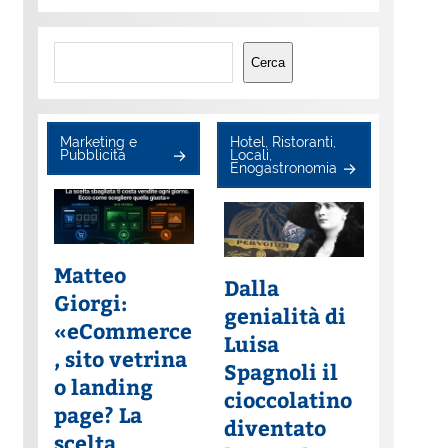
Cerca
Cerca
Marketing e
Hotel, Ristoranti,
Pubblicità
Locali,
Enogastronomia
Matteo
Dalla
Giorgi:
genialità di
«eCommerce
Luisa
, sito vetrina
Spagnoli il
o landing
cioccolatino
page? La
diventato
scelta