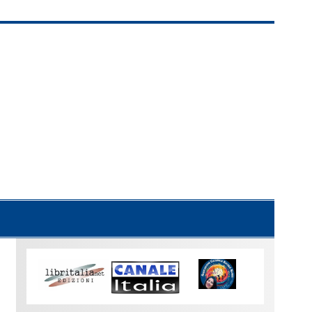
Uno
sguardo
su
Torino