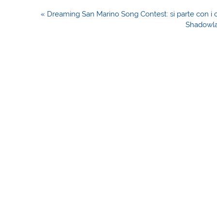
Navigazione
« Dreaming San Marino Song Contest: si parte con i 
articoli
Shadowlan