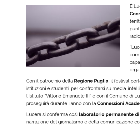
È Lu
Conn
terri
punt
radic
“Luc
comu
capa
organ
Con il patrocinio della
Regione Puglia
, il festival po
istituzioni e studenti, per confrontarsi su media, intel
l’Istituto “Vittorio Emanuele III” e con il Comune di 
proseguirà durante l’anno con la
Connessioni Acad
Lucera si conferma così
laboratorio permanente di 
narrazione del giornalismo e della comunicazione 