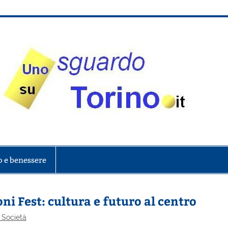
onte
o e benessere
i Fest: cultura e futuro al centro
 Società