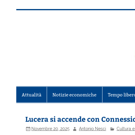
Salta
al
contenuto
Alla scoperta di Torino e del Piem
Attualità
Notizie economiche
Tempo liber
Lucera si accende con Connession
Novembre 20, 2025
Antonio Nesci
Cultura e