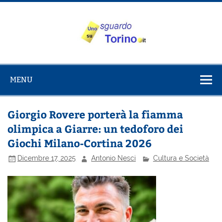
Salta
al
contenuto
Uno sguardo
Alla scoperta di Torino e del Piemonte
su Torino
MENU
Giorgio Rovere porterà la fiamma
olimpica a Giarre: un tedoforo dei
Giochi Milano-Cortina 2026
Dicembre 17, 2025
Antonio Nesci
Cultura e Società