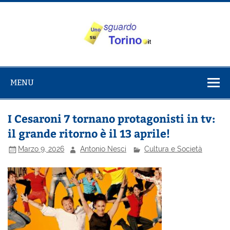
Salta
al
contenuto
Uno sguardo
Alla scoperta di Torino e del Piemonte
su Torino
MENU
I Cesaroni 7 tornano protagonisti in tv:
il grande ritorno è il 13 aprile!
Marzo 9, 2026
Antonio Nesci
Cultura e Società