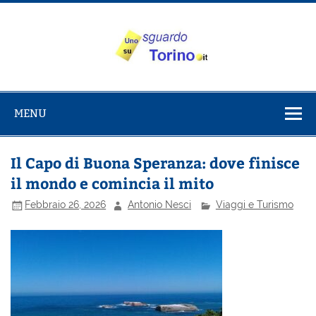
Salta
al
contenuto
Uno sguardo
Alla scoperta di Torino e del Piemonte
su Torino
MENU
Il Capo di Buona Speranza: dove finisce
il mondo e comincia il mito
Febbraio 26, 2026
Antonio Nesci
Viaggi e Turismo