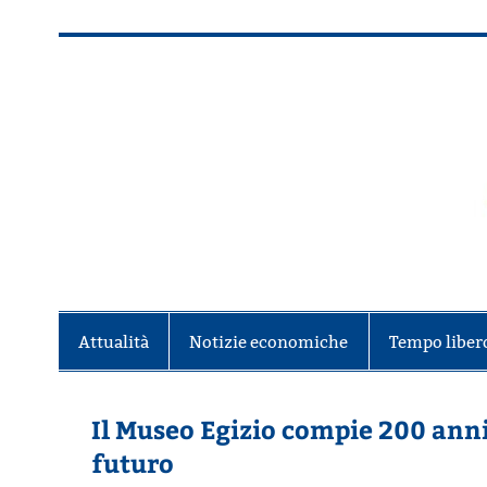
Salta
al
contenuto
Alla scoperta di Torino e del Piem
Attualità
Notizie economiche
Tempo liber
Il Museo Egizio compie 200 anni: 
futuro