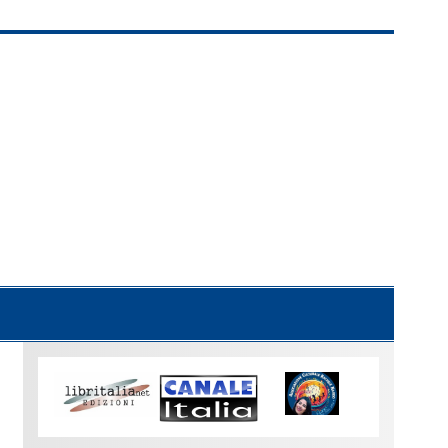
Uno
sguardo
su
Torino