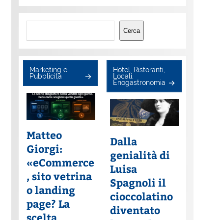
Cerca
Cerca
Marketing e
Hotel, Ristoranti,
Pubblicità
Locali,
Enogastronomia
Matteo
Dalla
Giorgi:
genialità di
«eCommerce
Luisa
, sito vetrina
Spagnoli il
o landing
cioccolatino
page? La
diventato
scelta