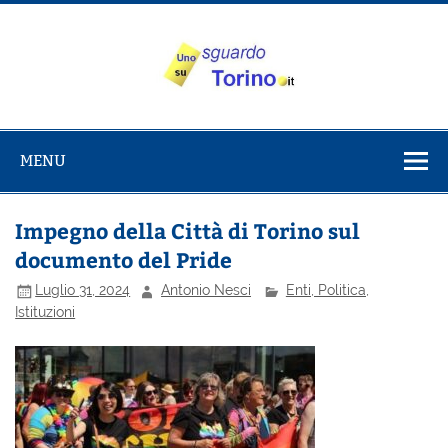
Salta
al
contenuto
Uno sguardo
Alla scoperta di Torino e del Piemonte
su Torino
MENU
Impegno della Città di Torino sul
documento del Pride
Luglio 31, 2024
Antonio Nesci
Enti, Politica,
Istituzioni