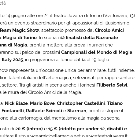
età
o 14 giugno alle ore 21 il Teatro Juvarra di Torino (Via Juvarra, 13)
erà un evento straordinario per gli appassionati di illusionismo:
 Team Magic Show
, spettacolo promosso dal
Circolo Amici
a Magia di Torino
. In scena i
12 finalisti della Nazionale
iana di Magia
, pronti a mettere alla prova i numeri che
eranno sul palco dei prossimi
Campionati del Mondo di Magia
 Italy 2025
, in programma a Torino dal 14 al 19 luglio.
how rappresenta un’occasione unica per ammirare, tutti insieme,
liori talenti italiani dell’arte magica, selezionati per rappresentare
ettore. Tra gli artisti in scena anche i torinesi
Filiberto Selvi
,
tra le mura del Circolo Amici della Magia.
ia:
Nick Blaze
,
Mario Bove
,
Christopher Castellini
,
Tiziano
 Fontanelli
,
Raffaele Scircoli
e
Starman
, pronti a stupire il
ione alla cartomagia, dal mentalismo alla magia da scena.
costo di
20 € (intero)
e
15 € (ridotto per under 12, disabili e
nsultare il sito www.amicidellamagia.net o www.teatrojuvarra.it.