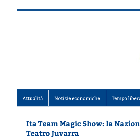
Salta
al
contenuto
Alla scoperta di Torino e del Piem
Attualità
Notizie economiche
Tempo liber
Ita Team Magic Show: la Naziona
Teatro Juvarra