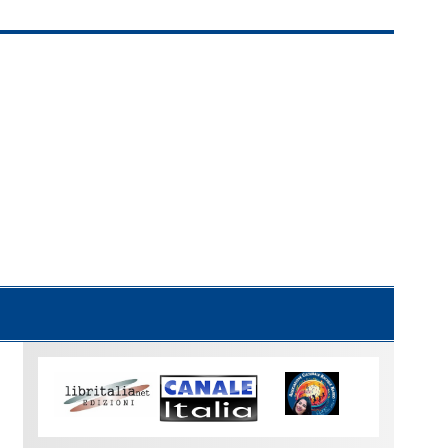
Uno
sguardo
su
Torino