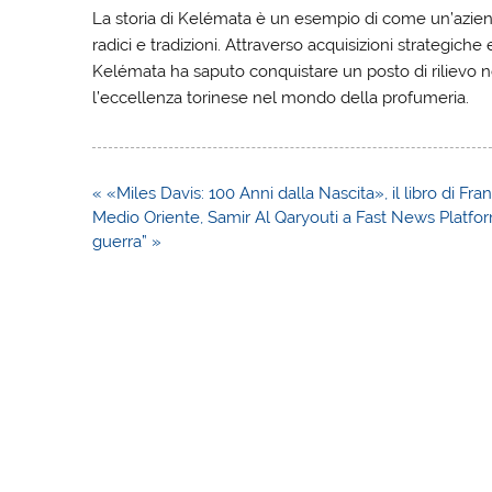
La storia di Kelémata è un esempio di come un’azie
radici e tradizioni. Attraverso acquisizioni strategich
Kelémata ha saputo conquistare un posto di rilievo 
l’eccellenza torinese nel mondo della profumeria.
Navigazione
« «Miles Davis: 100 Anni dalla Nascita», il libro di Fra
articoli
Medio Oriente, Samir Al Qaryouti a Fast News Platfor
guerra” »