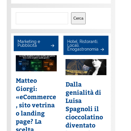
Cerca
Cerca
Marketing e
Hotel, Ristoranti,
Pubblicità
Locali,
Enogastronomia
Matteo
Dalla
Giorgi:
genialità di
«eCommerce
Luisa
, sito vetrina
Spagnoli il
o landing
cioccolatino
page? La
diventato
scelta