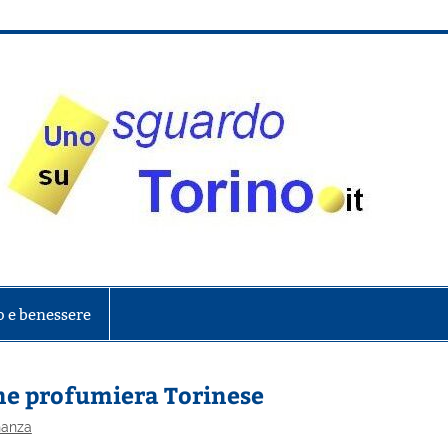
onte
o e benessere
one profumiera Torinese
nanza