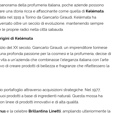
panorama della profumeria italiana, poche aziende possono
are una storia ricca e affascinante come quella di
Kelémata
.
ata nel 1919 a Torino da Giancarlo Giraudi, Kelémata ha
aversato oltre un secolo di evoluzione, mantenendo sempre
 le proprie radici nella città sabauda.
rigini di Kelémata
nizio del XX secolo, Giancarlo Giraudi, un imprenditore torinese
una profonda passione per la cosmesi e la profumeria, decise di
 vita a un’azienda che combinasse l’eleganza italiana con l’arte
o di creare prodotti di bellezza e fragranze che riflettessero la
 portafoglio attraverso acquisizioni strategiche. Nel 1977,
suoi prodotti a base di ingredienti naturali. Questa mossa ha
 linee di prodotti innovativi e di alta qualità.
nus
e la celebre
Brillantina Linetti
, ampliando ulteriormente la