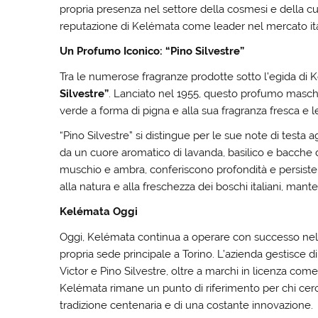
propria presenza nel settore della cosmesi e della c
reputazione di Kelémata come leader nel mercato ital
Un Profumo Iconico: “Pino Silvestre”
Tra le numerose fragranze prodotte sotto l’egida d
Silvestre”
. Lanciato nel 1955, questo profumo maschil
verde a forma di pigna e alla sua fragranza fresca e 
“Pino Silvestre” si distingue per le sue note di test
da un cuore aromatico di lavanda, basilico e bacche 
muschio e ambra, conferiscono profondità e persist
alla natura e alla freschezza dei boschi italiani, man
Kelémata Oggi
Oggi, Kelémata continua a operare con successo nel
propria sede principale a Torino. L’azienda gestisce 
Victor e Pino Silvestre, oltre a marchi in licenza come
Kelémata rimane un punto di riferimento per chi cerca 
tradizione centenaria e di una costante innovazione.