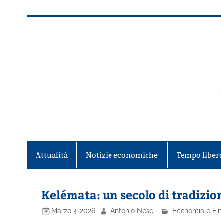
Salta
al
contenuto
Alla scoperta di Torino e del Piem
Attualità
Notizie economiche
Tempo liber
Kelémata: un secolo di tradizi
Marzo 3, 2026
Antonio Nesci
Economia e Fi