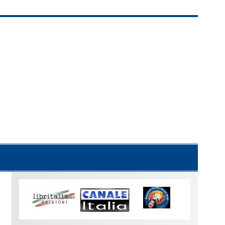
Uno
sguardo
su
Torino