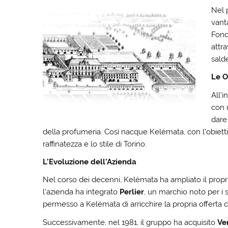
Nel 
vant
Fond
attr
salde
Le O
All’i
con 
dare
della profumeria. Così nacque Kelémata, con l’obiettiv
raffinatezza e lo stile di Torino.
L’Evoluzione dell’Azienda
Nel corso dei decenni, Kelémata ha ampliato il proprio
l’azienda ha integrato
Perlier
, un marchio noto per i 
permesso a Kelémata di arricchire la propria offerta con
Successivamente, nel 1981, il gruppo ha acquisito
Ve