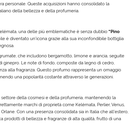
ura personale. Queste acquisizioni hanno consolidato la
iano della bellezza e della profumeria.
i Kelémata, una delle più emblematiche è senza dubbio
“Pino
e è diventato un’icona grazie alla sua inconfondibile bottiglia
legnosa.
a agrumate, che includono bergamotto, limone e arancia, seguite
di ginepro. Le note di fondo, composte da legno di cedro,
enza alla fragranza. Questo profumo rappresenta un omaggio
tenendo una popolarità costante attraverso le generazioni.
 settore della cosmesi e della profumeria, mantenendo la
direttamente marchi di proprietà come Kelémata, Perlier, Venus,
 Orlane. Con una presenza consolidata sia in Italia che all’estero,
prodotti di bellezza e fragranze di alta qualità, frutto di una