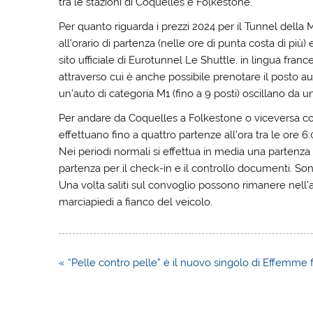
tra le stazioni di Coquelles e Folkestone.
Per quanto riguarda i prezzi 2024 per il Tunnel della M
all’orario di partenza (nelle ore di punta costa di più) 
sito ufficiale di Eurotunnel Le Shuttle, in lingua france
attraverso cui è anche possibile prenotare il posto aut
un’auto di categoria M1 (fino a 9 posti) oscillano da 
Per andare da Coquelles a Folkestone o viceversa con 
effettuano fino a quattro partenze all’ora tra le ore 6:
Nei periodi normali si effettua in media una partenza
partenza per il check-in e il controllo documenti. Sono
Una volta saliti sul convoglio possono rimanere nell’a
marciapiedi a fianco del veicolo.
Navigazione
« “Pelle contro pelle” è il nuovo singolo di Effemm
articoli