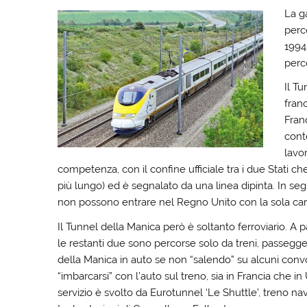
La g
perc
1994,
perc
Il T
fran
Fran
conte
lavor
competenza, con il confine ufficiale tra i due Stati che
più lungo) ed è segnalato da una linea dipinta. In seguit
non possono entrare nel Regno Unito con la sola car
Il Tunnel della Manica però è soltanto ferroviario. A p
le restanti due sono percorse solo da treni, passegger
della Manica in auto se non “salendo” su alcuni convo
“imbarcarsi” con l’auto sul treno, sia in Francia che 
servizio è svolto da Eurotunnel ‘Le Shuttle’, treno n