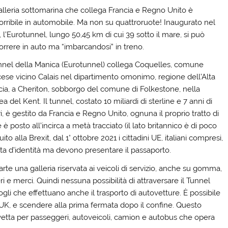
alleria sottomarina che collega Francia e Regno Unito è
orribile in automobile. Ma non su quattroruote! Inaugurato nel
 l’Eurotunnel, lungo 50,45 km di cui 39 sotto il mare, si può
orrere in auto ma “imbarcandosi” in treno.
unnel della Manica (Eurotunnel) collega Coquelles, comune
cese vicino Calais nel dipartimento omonimo, regione dell’Alta
cia, a Cheriton, sobborgo del comune di Folkestone, nella
a del Kent. Il tunnel, costato 10 miliardi di sterline e 7 anni di
i, è gestito da Francia e Regno Unito, ognuna il proprio tratto di
 è posto all’incirca a metà tracciato (il lato britannico è di poco
o alla Brexit, dal 1° ottobre 2021 i cittadini UE, italiani compresi,
ta d’identità ma devono presentare il passaporto.
arte una galleria riservata ai veicoli di servizio, anche su gomma,
i e merci. Quindi nessuna possibilità di attraversare il Tunnel
gli che effettuano anche il trasporto di autovetture. È possibile
in UK, e scendere alla prima fermata dopo il confine. Questo
avetta per passeggeri, autoveicoli, camion e autobus che opera