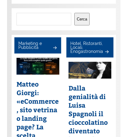
Cerca
Cerca
Marketing e
Hotel, Ristoranti,
Pubblicità
Locali,
Enogastronomia
Matteo
Dalla
Giorgi:
genialità di
«eCommerce
Luisa
, sito vetrina
Spagnoli il
o landing
cioccolatino
page? La
diventato
scelta