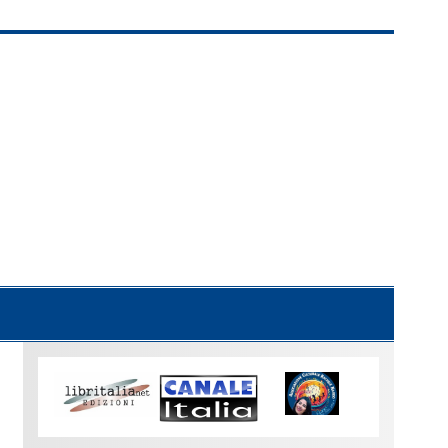
Uno
sguardo
su
Torino