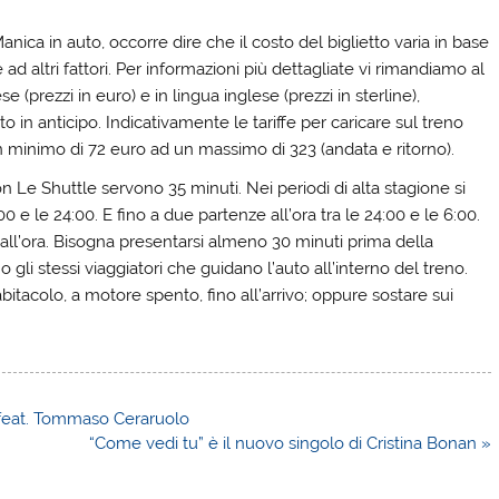
anica in auto, occorre dire che il costo del biglietto varia in base
e ad altri fattori. Per informazioni più dettagliate vi rimandiamo al
se (prezzi in euro) e in lingua inglese (prezzi in sterline),
o in anticipo. Indicativamente le tariffe per caricare sul treno
un minimo di 72 euro ad un massimo di 323 (andata e ritorno).
Le Shuttle servono 35 minuti. Nei periodi di alta stagione si
00 e le 24:00. E fino a due partenze all’ora tra le 24:00 e le 6:00.
 all’ora. Bisogna presentarsi almeno 30 minuti prima della
 gli stessi viaggiatori che guidano l’auto all’interno del treno.
bitacolo, a motore spento, fino all’arrivo; oppure sostare sui
e feat. Tommaso Ceraruolo
“Come vedi tu” è il nuovo singolo di Cristina Bonan »