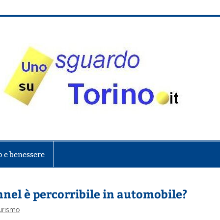
onte
o e benessere
nel è percorribile in automobile?
urismo