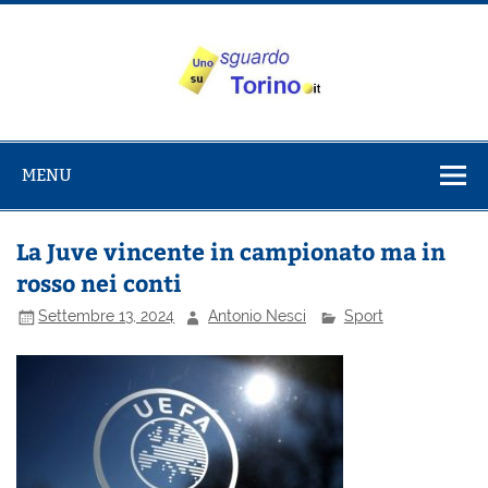
Salta
al
contenuto
Uno sguardo
Alla scoperta di Torino e del Piemonte
su Torino
MENU
La Juve vincente in campionato ma in
rosso nei conti
Settembre 13, 2024
Antonio Nesci
Sport