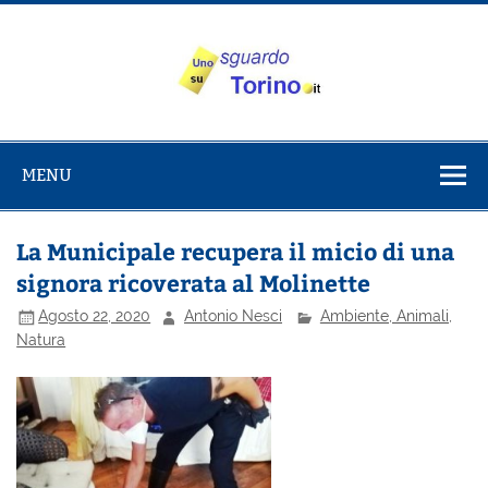
Salta
al
contenuto
Uno sguardo
Alla scoperta di Torino e del Piemonte
su Torino
MENU
La Municipale recupera il micio di una
signora ricoverata al Molinette
Agosto 22, 2020
Antonio Nesci
Ambiente, Animali,
Natura