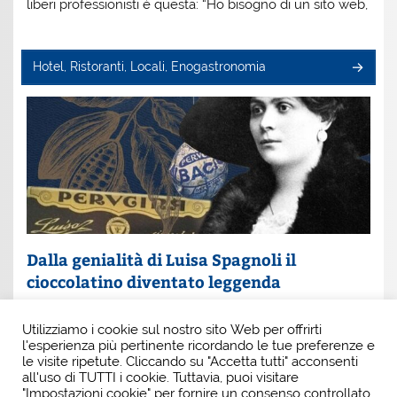
liberi professionisti è questa: “Ho bisogno di un sito web,
Hotel, Ristoranti, Locali, Enogastronomia
Dalla genialità di Luisa Spagnoli il
cioccolatino diventato leggenda
Un nome che profuma di eleganza e innovazione: Luisa
Utilizziamo i cookie sul nostro sito Web per offrirti
Spagnoli. È lei la donna che, con intuito e coraggio, ha
l'esperienza più pertinente ricordando le tue preferenze e
scritto una pagina indimenticabile della
le visite ripetute. Cliccando su "Accetta tutti" acconsenti
all'uso di TUTTI i cookie. Tuttavia, puoi visitare
"Impostazioni cookie" per fornire un consenso controllato.