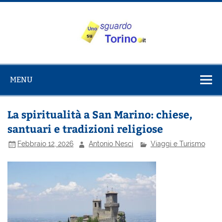
Salta
al
contenuto
Uno sguardo
Alla scoperta di Torino e del Piemonte
su Torino
MENU
La spiritualità a San Marino: chiese,
santuari e tradizioni religiose
Febbraio 12, 2026
Antonio Nesci
Viaggi e Turismo