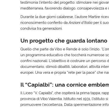
testimonia l’intento del progetto: stimolare nei giovan
mediterranea, favorendo dialogo, consapevolezza e r
Durante la due giorni calabrese, l’autore Martire rice
riconoscimento conferito da
Anziani d’Italia
per il su
condivisa tra generazioni.
Un progetto che guarda lontano
Quello che parte da Vibo e Rende è solo l’inizio.
“L’a
un programma educativo che toccherà numerose scuole 
confini nazionali. L’obiettivo è costruire un percorso
documentario, stimoli dibattiti, laboratori, attività inter
europei. Una vera e propria “rete per la pace” che na
Il “Capialbi”: una cornice emblem
Il Liceo “V. Capialbi”, che ospiterà la prima tappa, ra
provincia di Vibo Valentia. Istituito nel 1931, l’istituto
promuovere l’eccellenza. Dalla sperimentazione informati