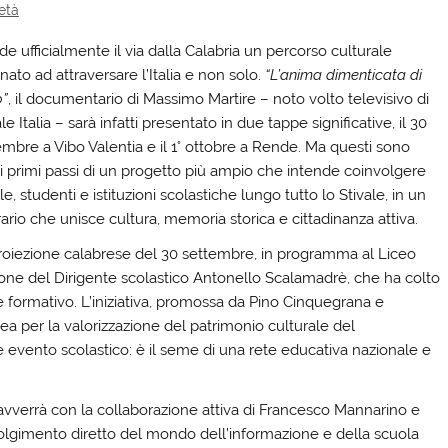
età
e ufficialmente il via dalla Calabria un percorso culturale
nato ad attraversare l’Italia e non solo.
“L’anima dimenticata di
o”
, il documentario di Massimo Martire – noto volto televisivo di
e Italia – sarà infatti presentato in due tappe significative, il 30
embre a Vibo Valentia e il 1° ottobre a Rende. Ma questi sono
 i primi passi di un progetto più ampio che intende coinvolgere
e, studenti e istituzioni scolastiche lungo tutto lo Stivale, in un
rario che unisce cultura, memoria storica e cittadinanza attiva.
roiezione calabrese del 30 settembre, in programma al Liceo
visione del Dirigente scolastico Antonello Scalamadrè, che ha colto
 formativo. L’iniziativa, promossa da Pino Cinquegrana e
 per la valorizzazione del patrimonio culturale del
evento scolastico: è il seme di una rete educativa nazionale e
 avverrà con la collaborazione attiva di Francesco Mannarino e
nvolgimento diretto del mondo dell’informazione e della scuola