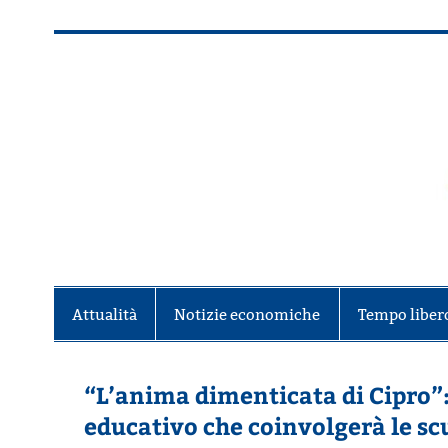
Salta
al
contenuto
Alla scoperta di Torino e del Piem
Attualità
Notizie economiche
Tempo liber
“L’anima dimenticata di Cipro”:
educativo che coinvolgerà le scu