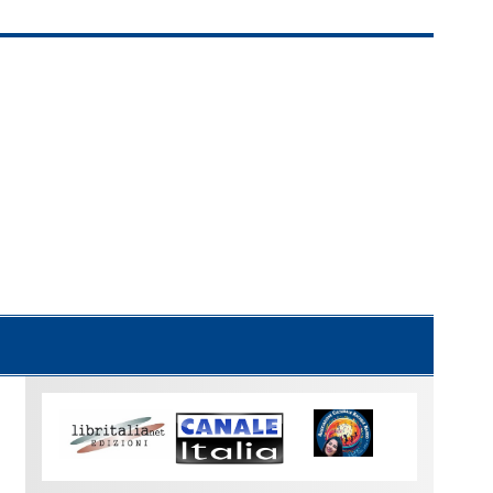
Uno
sguardo
su
Torino