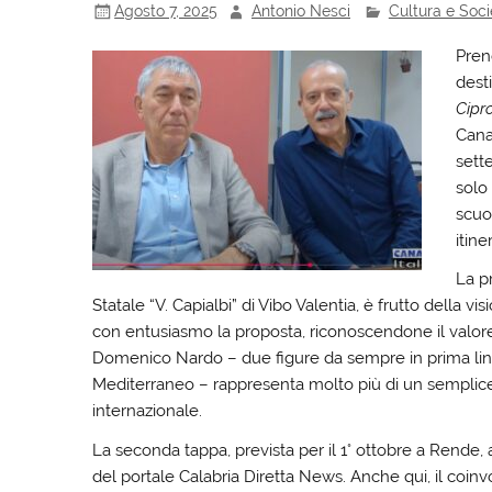
Agosto 7, 2025
Antonio Nesci
Cultura e Soci
Prend
desti
Cipr
Canal
sett
solo
scuol
itine
La p
Statale “V. Capialbi” di Vibo Valentia, è frutto della 
con entusiasmo la proposta, riconoscendone il valore
Domenico Nardo – due figure da sempre in prima linea
Mediterraneo – rappresenta molto più di un semplice 
internazionale.
La seconda tappa, prevista per il 1° ottobre a Rende,
del portale Calabria Diretta News. Anche qui, il coi