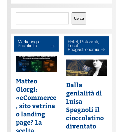
Cerca
Cerca
Marketing e
Hotel, Ristoranti,
Pubblicità
Locali,
Enogastronomia
Matteo
Dalla
Giorgi:
genialità di
«eCommerce
Luisa
, sito vetrina
Spagnoli il
o landing
cioccolatino
page? La
diventato
scelta