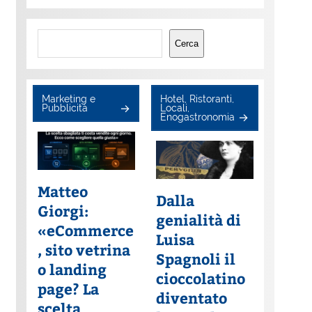
Cerca
Cerca
Marketing e
Hotel, Ristoranti,
Pubblicità
Locali,
Enogastronomia
Matteo
Dalla
Giorgi:
genialità di
«eCommerce
Luisa
, sito vetrina
Spagnoli il
o landing
cioccolatino
page? La
diventato
scelta