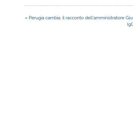
Navigazione
« Perugia cambia: il racconto dell’amministratore Giu
articoli
IgG