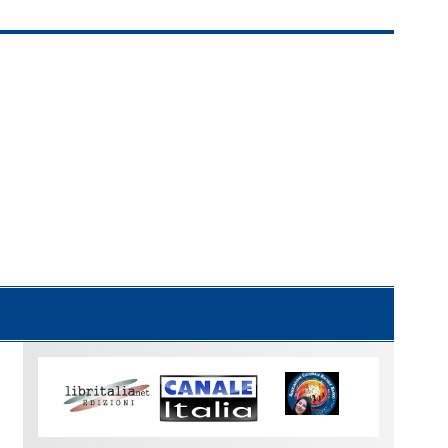
Uno
sguardo
su
Torino