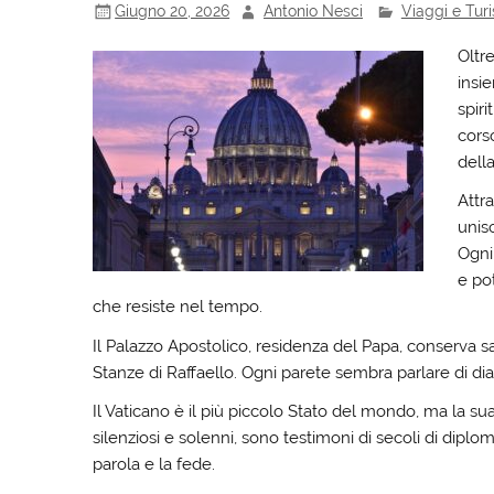
Giugno 20, 2026
Antonio Nesci
Viaggi e Tur
Oltre
insie
spiri
corso
dell
Attra
unis
Ogni
e po
che resiste nel tempo.
Il Palazzo Apostolico, residenza del Papa, conserva s
Stanze di Raffaello. Ogni parete sembra parlare di dial
Il Vaticano è il più piccolo Stato del mondo, ma la sua
silenziosi e solenni, sono testimoni di secoli di diploma
parola e la fede.