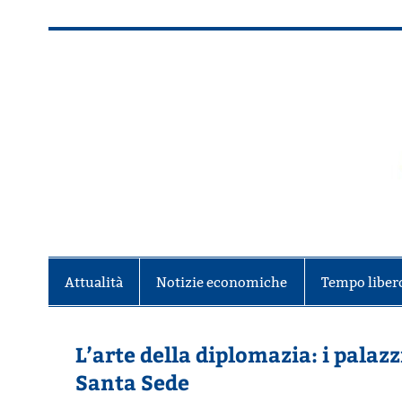
Salta
al
contenuto
Alla scoperta di Torino e del Piem
Attualità
Notizie economiche
Tempo liber
L’arte della diplomazia: i palazz
Santa Sede