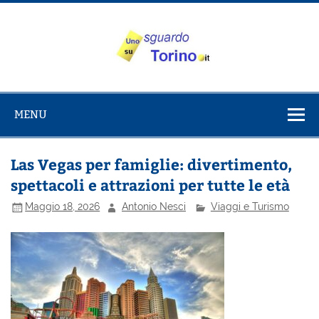
Salta
al
contenuto
Uno sguardo
Alla scoperta di Torino e del Piemonte
su Torino
MENU
Las Vegas per famiglie: divertimento,
spettacoli e attrazioni per tutte le età
Maggio 18, 2026
Antonio Nesci
Viaggi e Turismo