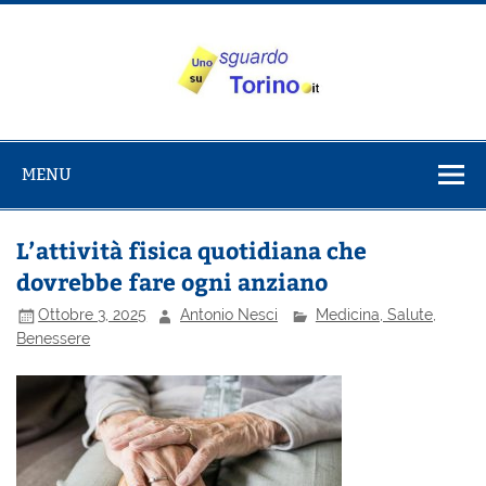
Salta
al
contenuto
Uno sguardo
Alla scoperta di Torino e del Piemonte
su Torino
MENU
L’attività fisica quotidiana che
dovrebbe fare ogni anziano
Ottobre 3, 2025
Antonio Nesci
Medicina, Salute,
Benessere