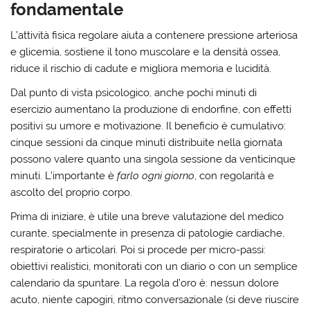
fondamentale
L’attività fisica regolare aiuta a contenere
pressione arteriosa
e
glicemia
, sostiene il
tono muscolare
e la
densità ossea
,
riduce il rischio di cadute e migliora memoria e lucidità.
Dal punto di vista psicologico, anche pochi minuti di
esercizio aumentano la produzione di endorfine, con effetti
positivi su
umore
e
motivazione
. Il beneficio è cumulativo:
cinque sessioni da cinque minuti distribuite nella giornata
possono valere quanto una singola sessione da venticinque
minuti. L’importante è
farlo ogni giorno
, con regolarità e
ascolto del proprio corpo.
Prima di iniziare, è utile una breve valutazione del medico
curante, specialmente in presenza di patologie cardiache,
respiratorie o articolari. Poi si procede per micro-passi:
obiettivi realistici, monitorati con un diario o con un semplice
calendario da spuntare. La regola d’oro è:
nessun dolore
acuto
,
niente capogiri
,
ritmo conversazionale
(si deve riuscire