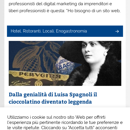
professionisti del digital marketing da imprenditori e
liberi professionisti è questa: “Ho bisogno di un sito web,
Hotel, Ristoranti, Locali, Enogastronomia
Dalla genialità di Luisa Spagnoli il
cioccolatino diventato leggenda
Un nome che profuma di eleganza e innovazione: Luisa
Utilizziamo i cookie sul nostro sito Web per offrirti
Spagnoli. È lei la donna che, con intuito e coraggio, ha
l'esperienza più pertinente ricordando le tue preferenze e
scritto una pagina indimenticabile della
le visite ripetute. Cliccando su "Accetta tutti" acconsenti