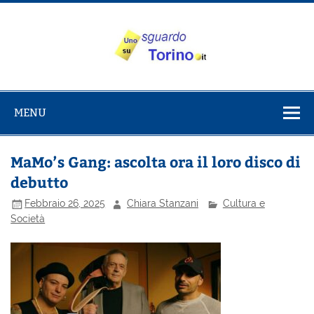
Salta
al
contenuto
Uno sguardo
Alla scoperta di Torino e del Piemonte
su Torino
MENU
MaMo’s Gang: ascolta ora il loro disco di
debutto
Febbraio 26, 2025
Chiara Stanzani
Cultura e
Società