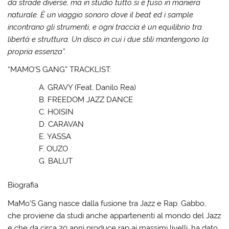
da strade diverse, ma in studio tutto si è fuso in maniera
naturale. È un viaggio sonoro dove il beat ed i sample
incontrano gli strumenti, e ogni traccia è un equilibrio tra
libertà e struttura. Un disco in cui i due stili mantengono la
propria essenza”.
“MAMO’S GANG” TRACKLIST:
GRAVY (Feat. Danilo Rea)
FREEDOM JAZZ DANCE
HOISIN
CARAVAN
YASSA
OUZO
BALUT
Biografia
MaMo’S Gang nasce dalla fusione tra Jazz e Rap. Gabbo,
che proviene da studi anche appartenenti al mondo del Jazz
e che da circa 20 anni produce rap ai massimi livelli, ha dato