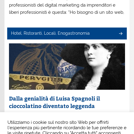
professionisti del digital marketing da imprenditori e
liberi professionisti è questa: “Ho bisogno di un sito web,
Hotel, Ristoranti, Locali, Enogastronomia
Dalla genialità di Luisa Spagnoli il
cioccolatino diventato leggenda
Un nome che profuma di eleganza e innovazione: Luisa
Utilizziamo i cookie sul nostro sito Web per offrirti
Spagnoli. È lei la donna che, con intuito e coraggio, ha
l'esperienza più pertinente ricordando le tue preferenze e
scritto una pagina indimenticabile della
le visite ripetute. Cliccando su "Accetta tutti" acconsenti