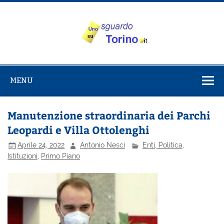
Salta
al
contenuto
Uno sguardo
Alla scoperta di Torino e del Piemonte
su Torino
MENU
Manutenzione straordinaria dei Parchi
Leopardi e Villa Ottolenghi
Aprile 24, 2022
Antonio Nesci
Enti, Politica,
Istituzioni
,
Primo Piano