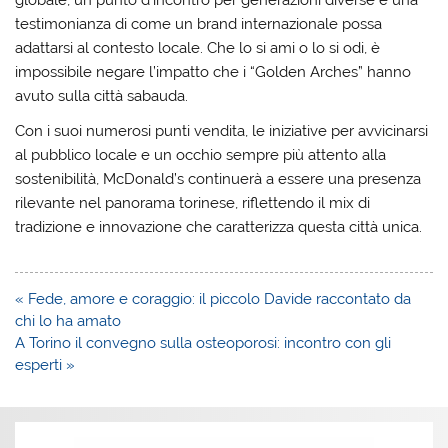
globale, un punto d’incontro per generazioni diverse e una
testimonianza di come un brand internazionale possa
adattarsi al contesto locale. Che lo si ami o lo si odi, è
impossibile negare l’impatto che i “Golden Arches” hanno
avuto sulla città sabauda.
Con i suoi numerosi punti vendita, le iniziative per avvicinarsi
al pubblico locale e un occhio sempre più attento alla
sostenibilità, McDonald’s continuerà a essere una presenza
rilevante nel panorama torinese, riflettendo il mix di
tradizione e innovazione che caratterizza questa città unica.
Navigazione
« Fede, amore e coraggio: il piccolo Davide raccontato da
articoli
chi lo ha amato
A Torino il convegno sulla osteoporosi: incontro con gli
esperti »