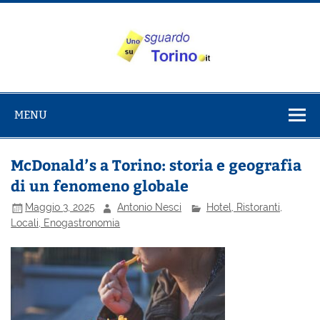
Salta
al
contenuto
Uno sguardo
Alla scoperta di Torino e del Piemonte
su Torino
MENU
McDonald’s a Torino: storia e geografia
di un fenomeno globale
Maggio 3, 2025
Antonio Nesci
Hotel, Ristoranti,
Locali, Enogastronomia