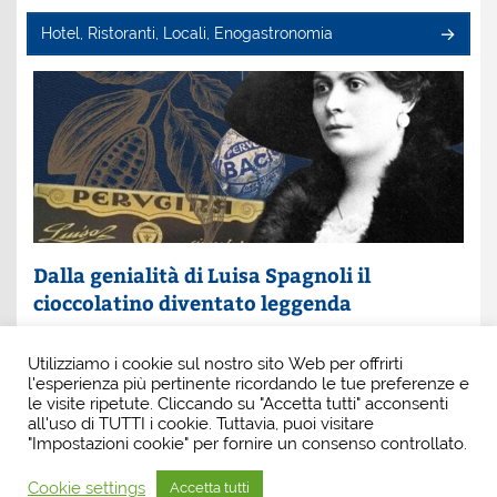
Hotel, Ristoranti, Locali, Enogastronomia
Dalla genialità di Luisa Spagnoli il
cioccolatino diventato leggenda
Un nome che profuma di eleganza e innovazione: Luisa
Utilizziamo i cookie sul nostro sito Web per offrirti
Spagnoli. È lei la donna che, con intuito e coraggio, ha
l'esperienza più pertinente ricordando le tue preferenze e
scritto una pagina indimenticabile della
le visite ripetute. Cliccando su "Accetta tutti" acconsenti
all'uso di TUTTI i cookie. Tuttavia, puoi visitare
"Impostazioni cookie" per fornire un consenso controllato.
Cookie settings
Accetta tutti