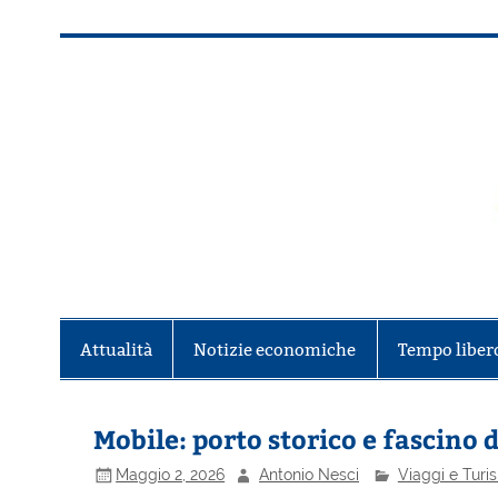
Salta
al
contenuto
Alla scoperta di Torino e del Piem
Attualità
Notizie economiche
Tempo liber
Mobile: porto storico e fascino
Maggio 2, 2026
Antonio Nesci
Viaggi e Turi