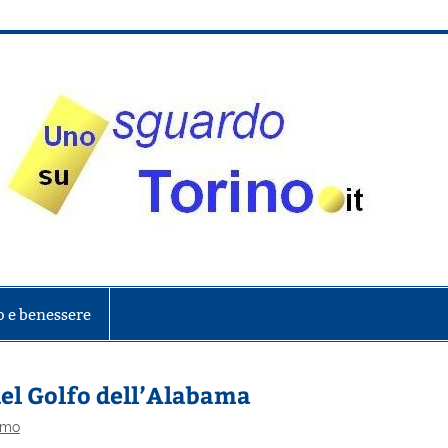
onte
o e benessere
 del Golfo dell’Alabama
smo