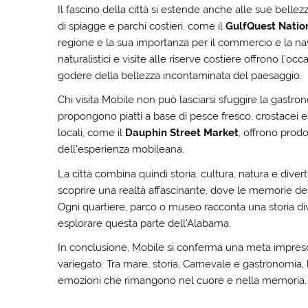
Il fascino della città si estende anche alle sue belle
di spiagge e parchi costieri, come il
GulfQuest Nati
regione e la sua importanza per il commercio e la nav
naturalistici e visite alle riserve costiere offrono l’occ
godere della bellezza incontaminata del paesaggio.
Chi visita Mobile non può lasciarsi sfuggire la gastrono
propongono piatti a base di pesce fresco, crostacei e
locali, come il
Dauphin Street Market
, offrono prodo
dell’esperienza mobileana.
La città combina quindi storia, cultura, natura e dive
scoprire una realtà affascinante, dove le memorie del
Ogni quartiere, parco o museo racconta una storia di
esplorare questa parte dell’Alabama.
In conclusione, Mobile si conferma una meta impresc
variegato. Tra mare, storia, Carnevale e gastronomia, l
emozioni che rimangono nel cuore e nella memoria.