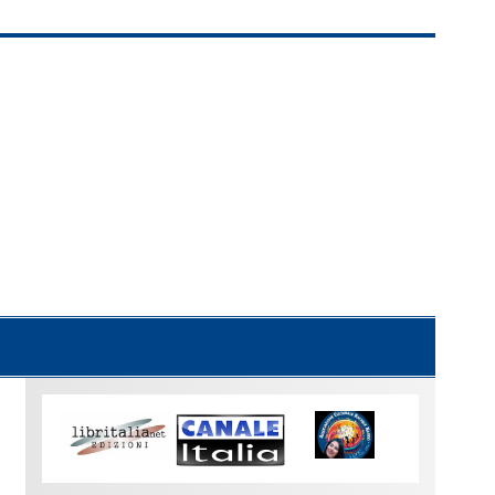
Uno
sguardo
su
Torino