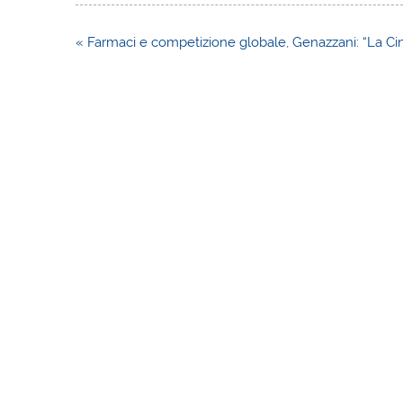
Navigazione
« Farmaci e competizione globale, Genazzani: “La Cina 
articoli