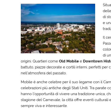
Situ
delle
di st
e una
trad
Il ce
Passe
colo
di u
origini. Quartieri come
Old Mobile
e
Downtown Histor
battuto, piazze decorate e cortili interni, perfetti p
nell’atmosfera del passato.
Mobile è anche celebre per il suo legame con il Ca
celebrazioni più antiche degli Stati Uniti. Tra parate col
hanno l’opportunità di vivere una tradizione unica, c
stagione del Carnevale, la città offre eventi cultura
sempre viva e interessante.