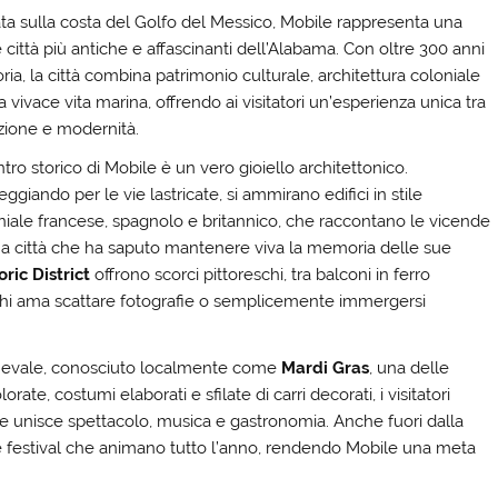
ata sulla costa del Golfo del Messico, Mobile rappresenta una
 città più antiche e affascinanti dell’Alabama. Con oltre 300 anni
oria, la città combina patrimonio culturale, architettura coloniale
 vivace vita marina, offrendo ai visitatori un’esperienza unica tra
izione e modernità.
ntro storico di Mobile è un vero gioiello architettonico.
ggiando per le vie lastricate, si ammirano edifici in stile
niale francese, spagnolo e britannico, che raccontano le vicende
na città che ha saputo mantenere viva la memoria delle sue
ic District
offrono scorci pittoreschi, tra balconi in ferro
er chi ama scattare fotografie o semplicemente immergersi
rnevale, conosciuto localmente come
Mardi Gras
, una delle
orate, costumi elaborati e sfilate di carri decorati, i visitatori
he unisce spettacolo, musica e gastronomia. Anche fuori dalla
li e festival che animano tutto l’anno, rendendo Mobile una meta