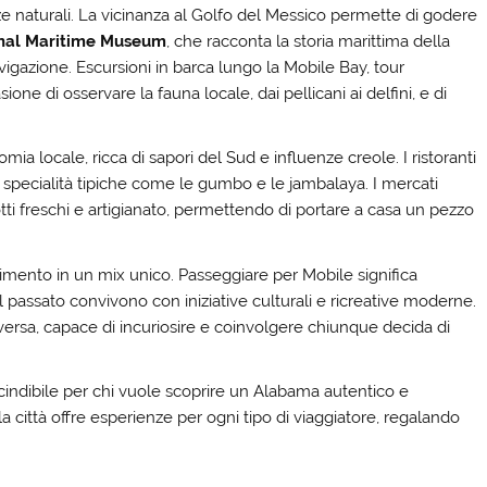
zze naturali. La vicinanza al Golfo del Messico permette di godere
onal Maritime Museum
, che racconta la storia marittima della
igazione. Escursioni in barca lungo la Mobile Bay, tour
asione di osservare la fauna locale, dai pellicani ai delfini, e di
mia locale, ricca di sapori del Sud e influenze creole. I ristoranti
 specialità tipiche come le gumbo e le jambalaya. I mercati
tti freschi e artigianato, permettendo di portare a casa un pezzo
rtimento in un mix unico. Passeggiare per Mobile significa
 passato convivono con iniziative culturali e ricreative moderne.
versa, capace di incuriosire e coinvolgere chiunque decida di
indibile per chi vuole scoprire un Alabama autentico e
a città offre esperienze per ogni tipo di viaggiatore, regalando