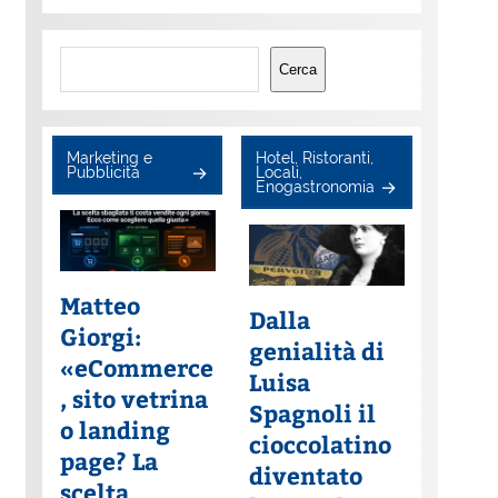
Cerca
Cerca
Marketing e
Hotel, Ristoranti,
Pubblicità
Locali,
Enogastronomia
Matteo
Dalla
Giorgi:
genialità di
«eCommerce
Luisa
, sito vetrina
Spagnoli il
o landing
cioccolatino
page? La
diventato
scelta