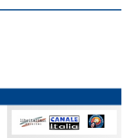
Uno
sguardo
su
Torino