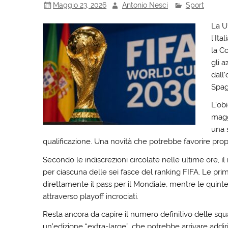
Maggio 23, 2026
Antonio Nesci
Sport
La U
l’It
la C
gli 
dall
Spag
L’ob
magg
una 
qualificazione. Una novità che potrebbe favorire proprio
Secondo le indiscrezioni circolate nelle ultime ore, 
per ciascuna delle sei fasce del ranking FIFA. Le pri
direttamente il pass per il Mondiale, mentre le quinte 
attraverso playoff incrociati.
Resta ancora da capire il numero definitivo delle squadr
un’edizione “extra-large”, che potrebbe arrivare addiri