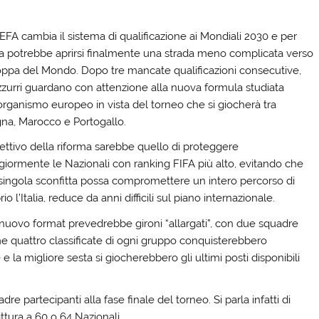
EFA cambia il sistema di qualificazione ai Mondiali 2030 e per
alia potrebbe aprirsi finalmente una strada meno complicata verso
oppa del Mondo. Dopo tre mancate qualificazioni consecutive,
azzurri guardano con attenzione alla nuova formula studiata
’organismo europeo in vista del torneo che si giocherà tra
na, Marocco e Portogallo.
iettivo della riforma sarebbe quello di proteggere
iormente le Nazionali con ranking FIFA più alto, evitando che
singola sconfitta possa compromettere un intero percorso di
 l’Italia, reduce da anni difficili sul piano internazionale.
il nuovo format prevedrebbe gironi “allargati”, con due squadre
me quattro classificate di ogni gruppo conquisterebbero
e la migliore sesta si giocherebbero gli ultimi posti disponibili
e partecipanti alla fase finale del torneo. Si parla infatti di
ttura a 60 o 64 Nazionali.