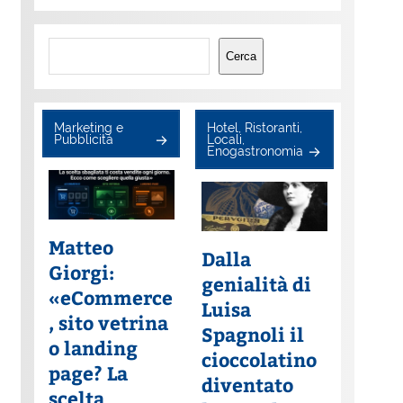
Cerca
Cerca
Marketing e
Hotel, Ristoranti,
Pubblicità
Locali,
Enogastronomia
Matteo
Dalla
Giorgi:
genialità di
«eCommerce
Luisa
, sito vetrina
Spagnoli il
o landing
cioccolatino
page? La
diventato
scelta