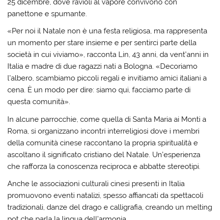
25 dicembre, dove ravioli al vapore convivono con
panettone e spumante.
«Per noi il Natale non è una festa religiosa, ma rappresenta
un momento per stare insieme e per sentirci parte della
società in cui viviamo», racconta Lin, 43 anni, da vent’anni in
Italia e madre di due ragazzi nati a Bologna. «Decoriamo
l’albero, scambiamo piccoli regali e invitiamo amici italiani a
cena. È un modo per dire: siamo qui, facciamo parte di
questa comunità».
In alcune parrocchie, come quella di Santa Maria ai Monti a
Roma, si organizzano incontri interreligiosi dove i membri
della comunità cinese raccontano la propria spiritualità e
ascoltano il significato cristiano del Natale. Un’esperienza
che rafforza la conoscenza reciproca e abbatte stereotipi.
Anche le associazioni culturali cinesi presenti in Italia
promuovono eventi natalizi, spesso affiancati da spettacoli
tradizionali, danze del drago e calligrafia, creando un melting
pot che parla la lingua dell’armonia.