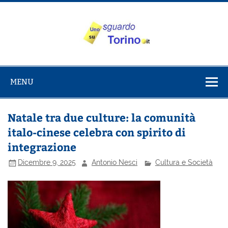
Salta
al
contenuto
Uno sguardo
Alla scoperta di Torino e del Piemonte
su Torino
MENU
Natale tra due culture: la comunità
italo-cinese celebra con spirito di
integrazione
Dicembre 9, 2025
Antonio Nesci
Cultura e Società