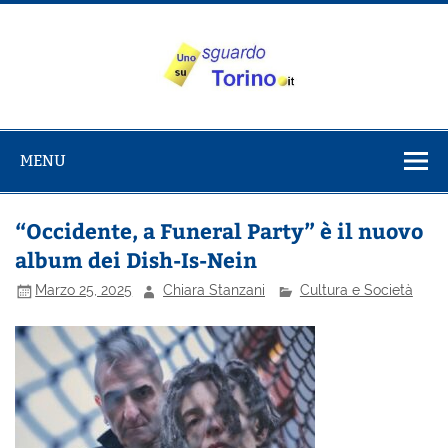
Salta
al
contenuto
Uno sguardo
Alla scoperta di Torino e del Piemonte
su Torino
MENU
“Occidente, a Funeral Party” è il nuovo
album dei Dish-Is-Nein
Marzo 25, 2025
Chiara Stanzani
Cultura e Società