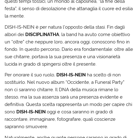
questi tempi tossici, un mondo al capolinea, “la fine della
festa”, il senso di desolazione che attanaglia il cuore ed esilia
la mente.
DISH-IS-NEIN è per natura l’opposto della stasi. Fin dagli
albori dei
DISCIPLINATHA
, la band ha avuto come obiettivo
un “oltre” che neppure loro, ancora oggi, conoscono fino in
fondo. In questo percorso, Dario era fondamentale: oltre alle
sue chitarre, portava la sua presenza e una visionarietà
lucida in grado di spingersi oltre il presente.
Per onorare il suo ruolo,
DISH-IS-NEIN
ha scelto di non
sostituirlo. Nel nuovo album “Occidente, a Funeral Party”
non ci saranno chitarre. Il DNA della musica rimane lo
stesso, ma la sua assenza sarà una presenza evidente e
definitiva. Questa scelta rappresenta un modo per capire chi
sono
DISH-IS-NEIN
oggi e cosa saranno in grado di
raccontare, immaginare, fotografare, quali coscienze
sapranno smuovere.
Naturalmente, anche quante persone saranno in grado di