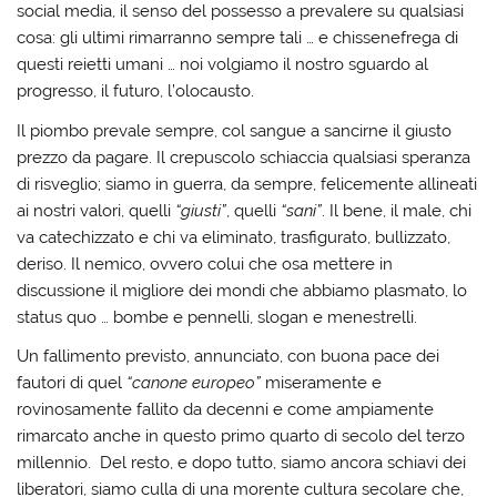
social media, il senso del possesso a prevalere su qualsiasi
cosa: gli ultimi rimarranno sempre tali … e chissenefrega di
questi reietti umani … noi volgiamo il nostro sguardo al
progresso, il futuro, l’olocausto.
Il piombo prevale sempre, col sangue a sancirne il giusto
prezzo da pagare. Il crepuscolo schiaccia qualsiasi speranza
di risveglio; siamo in guerra, da sempre, felicemente allineati
ai nostri valori, quelli
“giusti”
, quelli
“sani”
. Il bene, il male, chi
va catechizzato e chi va eliminato, trasfigurato, bullizzato,
deriso. Il nemico, ovvero colui che osa mettere in
discussione il migliore dei mondi che abbiamo plasmato, lo
status quo … bombe e pennelli, slogan e menestrelli.
Un fallimento previsto, annunciato, con buona pace dei
fautori di quel
“canone europeo”
miseramente e
rovinosamente fallito da decenni e come ampiamente
rimarcato anche in questo primo quarto di secolo del terzo
millennio. Del resto, e dopo tutto, siamo ancora schiavi dei
liberatori, siamo culla di una morente cultura secolare che,