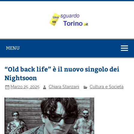
Salta
al
contenuto
Uno sguardo
Alla scoperta di Torino e del Piemonte
su Torino
MENU
“Old back life” è il nuovo singolo dei
Nightsoon
Marzo 25, 2025
Chiara Stanzani
Cultura e Società