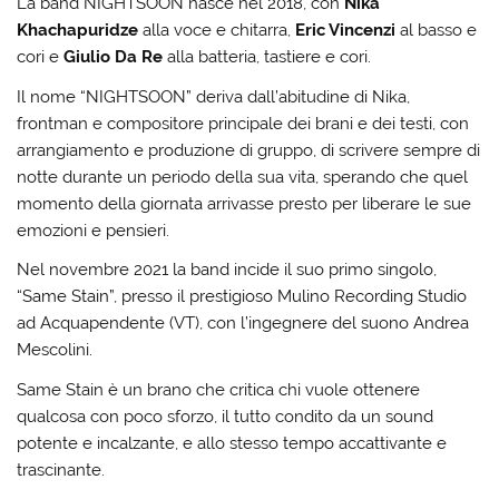
La band NIGHTSOON nasce nel 2018, con
Nika
Khachapuridze
alla voce e chitarra,
Eric Vincenzi
al basso e
cori e
Giulio Da Re
alla batteria, tastiere e cori.
Il nome “NIGHTSOON” deriva dall’abitudine di Nika,
frontman e compositore principale dei brani e dei testi, con
arrangiamento e produzione di gruppo, di scrivere sempre di
notte durante un periodo della sua vita, sperando che quel
momento della giornata arrivasse presto per liberare le sue
emozioni e pensieri.
Nel novembre 2021 la band incide il suo primo singolo,
“Same Stain”, presso il prestigioso Mulino Recording Studio
ad Acquapendente (VT), con l’ingegnere del suono Andrea
Mescolini.
Same Stain è un brano che critica chi vuole ottenere
qualcosa con poco sforzo, il tutto condito da un sound
potente e incalzante, e allo stesso tempo accattivante e
trascinante.