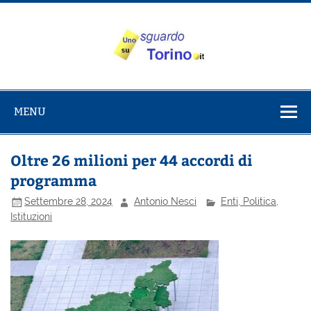
Salta
al
contenuto
Uno sguardo
Alla scoperta di Torino e del Piemonte
su Torino
MENU
Oltre 26 milioni per 44 accordi di
programma
Settembre 28, 2024
Antonio Nesci
Enti, Politica,
Istituzioni