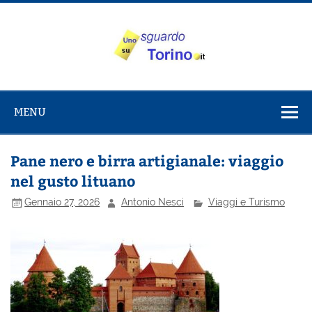
Salta
al
contenuto
Uno sguardo
Alla scoperta di Torino e del Piemonte
su Torino
MENU
Pane nero e birra artigianale: viaggio
nel gusto lituano
Gennaio 27, 2026
Antonio Nesci
Viaggi e Turismo