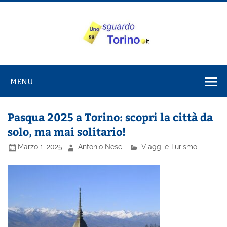
Salta
al
contenuto
Uno sguardo
Alla scoperta di Torino e del Piemonte
su Torino
MENU
Pasqua 2025 a Torino: scopri la città da
solo, ma mai solitario!
Marzo 1, 2025
Antonio Nesci
Viaggi e Turismo