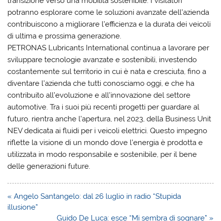
transizione verso una mobilità sostenibile. I visitatori
potranno esplorare come le soluzioni avanzate dell’azienda
contribuiscono a migliorare l’efficienza e la durata dei veicoli
di ultima e prossima generazione.
PETRONAS Lubricants International continua a lavorare per
sviluppare tecnologie avanzate e sostenibili, investendo
costantemente sul territorio in cui è nata e cresciuta, fino a
diventare l’azienda che tutti conosciamo oggi, e che ha
contribuito all’evoluzione e all’innovazione del settore
automotive. Tra i suoi più recenti progetti per guardare al
futuro, rientra anche l’apertura, nel 2023, della Business Unit
NEV dedicata ai fluidi per i veicoli elettrici. Questo impegno
riflette la visione di un mondo dove l’energia è prodotta e
utilizzata in modo responsabile e sostenibile, per il bene
delle generazioni future.
Navigazione
« Angelo Santangelo: dal 26 luglio in radio “Stupida
articoli
illusione”
Guido De Luca: esce “Mi sembra di sognare” »