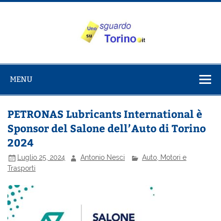
Salta
al
contenuto
Uno sguardo
Alla scoperta di Torino e del Piemonte
su Torino
MENU
PETRONAS Lubricants International è
Sponsor del Salone dell’Auto di Torino
2024
Luglio 25, 2024
Antonio Nesci
Auto, Motori e
Trasporti