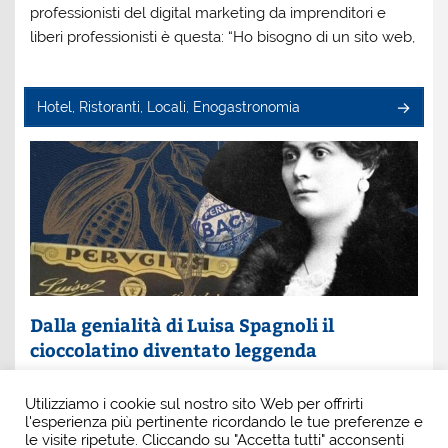
professionisti del digital marketing da imprenditori e
liberi professionisti è questa: “Ho bisogno di un sito web,
Hotel, Ristoranti, Locali, Enogastronomia
Dalla genialità di Luisa Spagnoli il
cioccolatino diventato leggenda
Un nome che profuma di eleganza e innovazione: Luisa
Utilizziamo i cookie sul nostro sito Web per offrirti
Spagnoli. È lei la donna che, con intuito e coraggio, ha
l'esperienza più pertinente ricordando le tue preferenze e
scritto una pagina indimenticabile della
le visite ripetute. Cliccando su "Accetta tutti" acconsenti