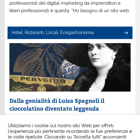
professionisti del digital marketing da imprenditori e
liberi professionisti è questa: “Ho bisogno di un sito web,
Hotel, Ristoranti, Locali, Enogastronomia
Dalla genialità di Luisa Spagnoli il
cioccolatino diventato leggenda
Un nome che profuma di eleganza e innovazione: Luisa
Utilizziamo i cookie sul nostro sito Web per offrirti
Spagnoli. È lei la donna che, con intuito e coraggio, ha
l'esperienza più pertinente ricordando le tue preferenze e
scritto una pagina indimenticabile della
le visite ripetute. Cliccando su "Accetta tutti" acconsenti