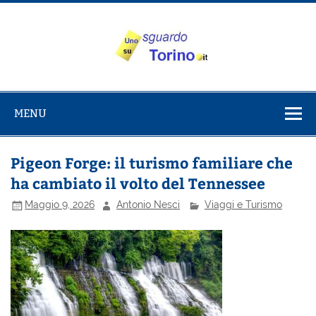
Salta
al
contenuto
Uno sguardo
Alla scoperta di Torino e del Piemonte
su Torino
MENU
Pigeon Forge: il turismo familiare che
ha cambiato il volto del Tennessee
Maggio 9, 2026
Antonio Nesci
Viaggi e Turismo