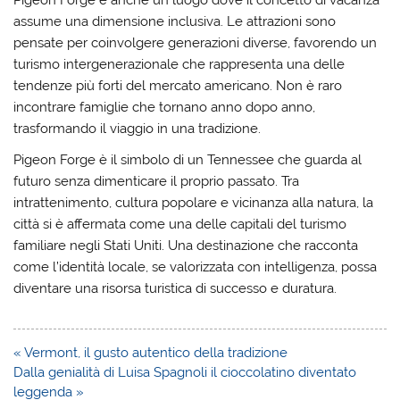
Pigeon Forge è anche un luogo dove il concetto di vacanza
assume una dimensione inclusiva. Le attrazioni sono
pensate per coinvolgere generazioni diverse, favorendo un
turismo intergenerazionale che rappresenta una delle
tendenze più forti del mercato americano. Non è raro
incontrare famiglie che tornano anno dopo anno,
trasformando il viaggio in una tradizione.
Pigeon Forge è il simbolo di un Tennessee che guarda al
futuro senza dimenticare il proprio passato. Tra
intrattenimento, cultura popolare e vicinanza alla natura, la
città si è affermata come una delle capitali del turismo
familiare negli Stati Uniti. Una destinazione che racconta
come l’identità locale, se valorizzata con intelligenza, possa
diventare una risorsa turistica di successo e duratura.
Navigazione
« Vermont, il gusto autentico della tradizione
articoli
Dalla genialità di Luisa Spagnoli il cioccolatino diventato
leggenda »