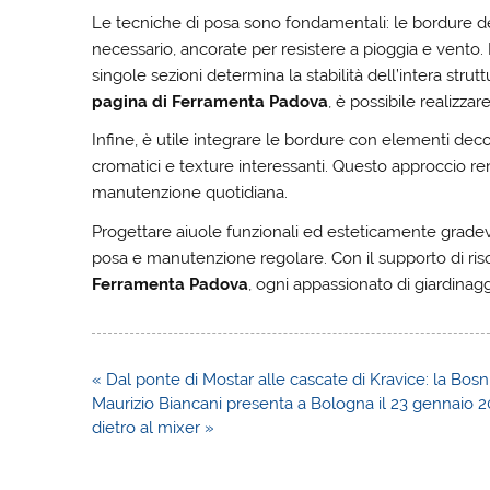
Le tecniche di posa sono fondamentali: le bordure dev
necessario, ancorate per resistere a pioggia e vento. L
singole sezioni determina la stabilità dell’intera strutt
pagina di Ferramenta Padova
, è possibile realizzar
Infine, è utile integrare le bordure con elementi deco
cromatici e texture interessanti. Questo approccio rend
manutenzione quotidiana.
Progettare aiuole funzionali ed esteticamente gradevol
posa e manutenzione regolare. Con il supporto di riso
Ferramenta Padova
, ogni appassionato di giardinagg
Navigazione
« Dal ponte di Mostar alle cascate di Kravice: la Bosn
articoli
Maurizio Biancani presenta a Bologna il 23 gennaio 20
dietro al mixer »