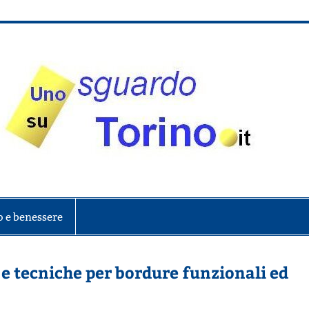
onte
o e benessere
 e tecniche per bordure funzionali ed