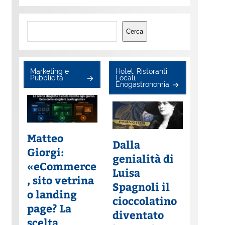
Cerca
Cerca
Marketing e
Hotel, Ristoranti,
Pubblicità
Locali,
Enogastronomia
Matteo
Dalla
Giorgi:
genialità di
«eCommerce
Luisa
, sito vetrina
Spagnoli il
o landing
cioccolatino
page? La
diventato
scelta