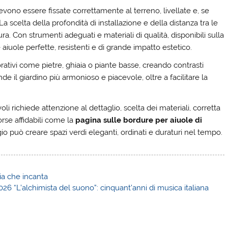
ono essere fissate correttamente al terreno, livellate e, se
a scelta della profondità di installazione e della distanza tra le
ura. Con strumenti adeguati e materiali di qualità, disponibili sulla
e aiuole perfette, resistenti e di grande impatto estetico.
rativi come pietre, ghiaia o piante basse, creando contrasti
e il giardino più armonioso e piacevole, oltre a facilitare la
i richiede attenzione al dettaglio, scelta dei materiali, corretta
rse affidabili come la
pagina sulle bordure per aiuole di
io può creare spazi verdi eleganti, ordinati e duraturi nel tempo.
ia che incanta
26 “L’alchimista del suono”: cinquant’anni di musica italiana