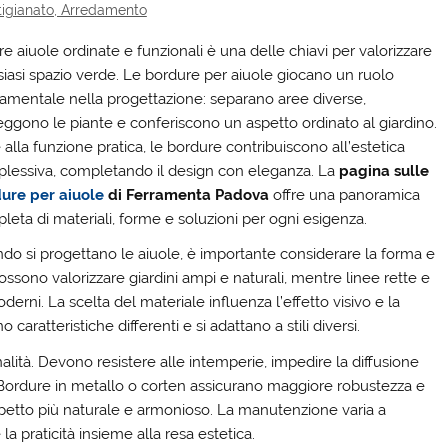
rtigianato, Arredamento
e aiuole ordinate e funzionali è una delle chiavi per valorizzare
siasi spazio verde. Le bordure per aiuole giocano un ruolo
amentale nella progettazione: separano aree diverse,
eggono le piante e conferiscono un aspetto ordinato al giardino.
 alla funzione pratica, le bordure contribuiscono all’estetica
lessiva, completando il design con eleganza. La
pagina sulle
ure per aiuole
di Ferramenta Padova
offre una panoramica
leta di materiali, forme e soluzioni per ogni esigenza.
do si progettano le aiuole, è importante considerare la forma e
ssono valorizzare giardini ampi e naturali, mentre linee rette e
erni. La scelta del materiale influenza l’effetto visivo e la
aratteristiche differenti e si adattano a stili diversi.
nalità. Devono resistere alle intemperie, impedire la diffusione
. Bordure in metallo o corten assicurano maggiore robustezza e
spetto più naturale e armonioso. La manutenzione varia a
la praticità insieme alla resa estetica.