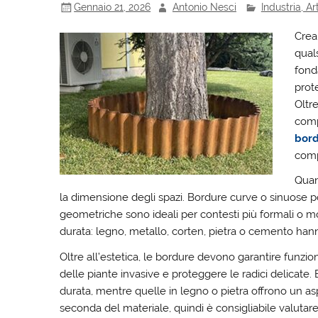
Gennaio 21, 2026
Antonio Nesci
Industria, A
Crear
qual
fond
prot
Oltre
comp
bord
comp
Quan
la dimensione degli spazi. Bordure curve o sinuose po
geometriche sono ideali per contesti più formali o mod
durata: legno, metallo, corten, pietra o cemento hanno c
Oltre all’estetica, le bordure devono garantire funzio
delle piante invasive e proteggere le radici delicate
durata, mentre quelle in legno o pietra offrono un a
seconda del materiale, quindi è consigliabile valutare 