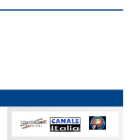
Uno
sguardo
su
Torino