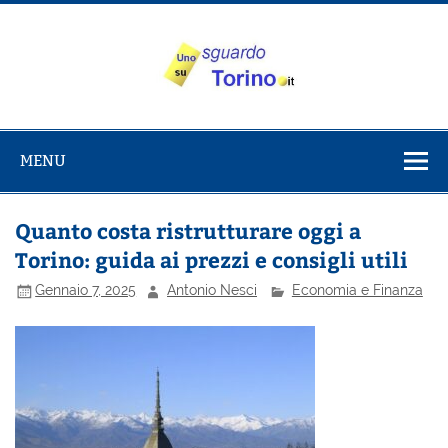
Salta
al
contenuto
Uno sguardo
Alla scoperta di Torino e del Piemonte
su Torino
MENU
Quanto costa ristrutturare oggi a
Torino: guida ai prezzi e consigli utili
Gennaio 7, 2025
Antonio Nesci
Economia e Finanza