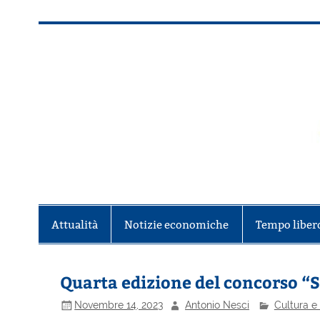
Salta
al
contenuto
Alla scoperta di Torino e del Piem
Attualità
Notizie economiche
Tempo liber
Quarta edizione del concorso “S
Novembre 14, 2023
Antonio Nesci
Cultura e