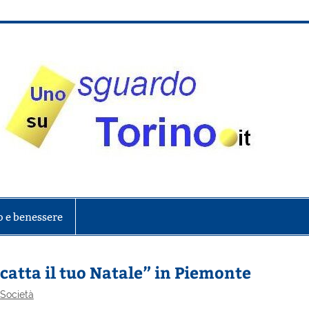
onte
o e benessere
catta il tuo Natale” in Piemonte
 Società