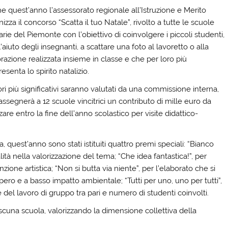
e quest’anno l’assessorato regionale all’Istruzione e Merito
izza il concorso “Scatta il tuo Natale”, rivolto a tutte le scuole
rie del Piemonte con l’obiettivo di coinvolgere i piccoli studenti,
’aiuto degli insegnanti, a scattare una foto al lavoretto o alla
razione realizzata insieme in classe e che per loro più
esenta lo spirito natalizio.
ori più significativi saranno valutati da una commissione interna,
ssegnerà a 12 scuole vincitrici un contributo di mille euro da
zzare entro la fine dell’anno scolastico per visite didattico-
, quest’anno sono stati istituiti quattro premi speciali: “Bianco
alità nella valorizzazione del tema; “Che idea fantastica!”, per
enzione artistica; “Non si butta via niente”, per l’elaborato che si
upero e a basso impatto ambientale; “Tutti per uno, uno per tutti”,
e del lavoro di gruppo tra pari e numero di studenti coinvolti.
scuna scuola, valorizzando la dimensione collettiva della