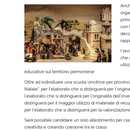
Anch
organ
prima
con l
deco
rappr
I lav
che a
utili
educative sul territorio piemontese.
Oltre ad individuare una scuola vincitrice per provincia
Natale”, per l’elaborato che si distinguerà per l’origin
l’elaborato che si distinguerà per l’originalità dell’inv
distinguerà per il maggior utilizzo di materiale di rec
per l’elaborato che si distinguerà per la valorizzazion
Sarà possibile candidare un solo allestimento per cia
creatività e creando coesione tra le classi.