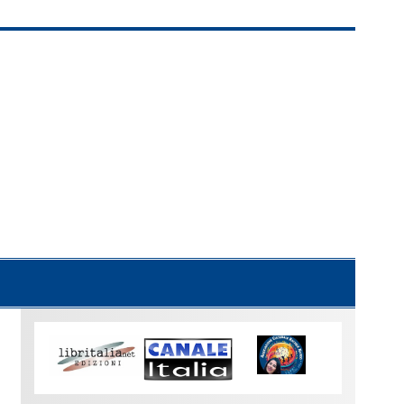
Uno
sguardo
su
Torino