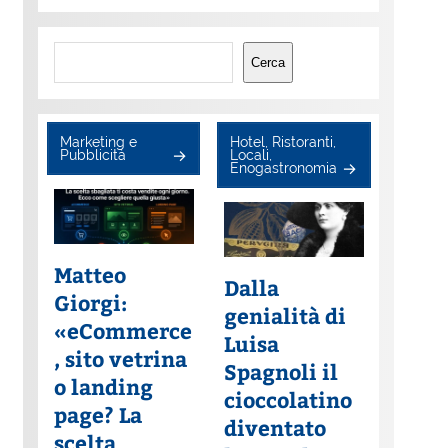
Cerca
Cerca
Marketing e
Hotel, Ristoranti,
Pubblicità
Locali,
Enogastronomia
Matteo
Dalla
Giorgi:
genialità di
«eCommerce
Luisa
, sito vetrina
Spagnoli il
o landing
cioccolatino
page? La
diventato
scelta