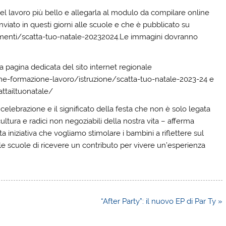
del lavoro più bello e allegarla al modulo da compilare online
viato in questi giorni alle scuole e che è pubblicato su
iamenti/scatta-tuo-natale-20232024.Le immagini dovranno
a pagina dedicata del sito internet regionale
ne-formazione-lavoro/istruzione/scatta-tuo-natale-2023-24 e
ttailtuonatale/
 celebrazione e il significato della festa che non è solo legata
ltura e radici non negoziabili della nostra vita – afferma
a iniziativa che vogliamo stimolare i bambini a riflettere sul
lle scuole di ricevere un contributo per vivere un’esperienza
“After Party”: il nuovo EP di Par Ty »