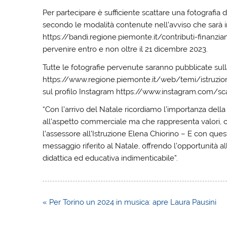
Per partecipare è sufficiente scattare una fotografia 
secondo le modalità contenute nell’avviso che sarà in
https://bandi.regione.piemonte.it/contributi-finanz
pervenire entro e non oltre il 21 dicembre 2023.
Tutte le fotografie pervenute saranno pubblicate sull
https://www.regione.piemonte.it/web/temi/istruzio
sul profilo Instagram https://www.instagram.com/sca
“Con l’arrivo del Natale ricordiamo l’importanza della
all’aspetto commerciale ma che rappresenta valori, cu
l’assessore all’Istruzione Elena Chiorino – E con quest
messaggio riferito al Natale, offrendo l’opportunità a
didattica ed educativa indimenticabile”.
Navigazione
« Per Torino un 2024 in musica: apre Laura Pausini
articoli