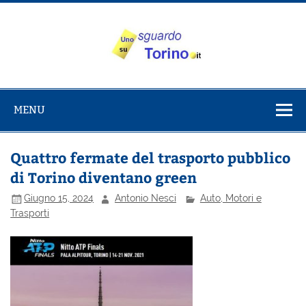
Salta
al
contenuto
Uno sguardo
Alla scoperta di Torino e del Piemonte
su Torino
MENU
Quattro fermate del trasporto pubblico
di Torino diventano green
Giugno 15, 2024
Antonio Nesci
Auto, Motori e
Trasporti