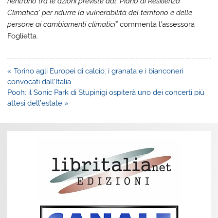
rientrano tra le azioni previste dal ‘Piano di Resilienza
Climatica’ per ridurre la vulnerabilità del territorio e delle
persone ai cambiamenti climatici”
commenta l’assessora
Foglietta.
Navigazione
« Torino agli Europei di calcio: i granata e i bianconeri
articoli
convocati dall’Italia
Pooh: il Sonic Park di Stupinigi ospiterà uno dei concerti più
attesi dell’estate »