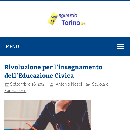
Salta
al
contenuto
Uno sguardo
Alla scoperta di Torino e del Piemonte
su Torino
MENU
Rivoluzione per l’insegnamento
dell’Educazione Civica
Settembre 16, 2024
Antonio Nesci
Scuola e
Formazione