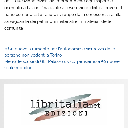
dell’Educazione civica, dal momento che ogni sapere è
orientato ad azioni finalizzate all’esercizio di diritti e doveri, al
bene comune, all’ulteriore sviluppo della conoscenza e alla
salvaguardia dei patrimoni materiali e immateriali delle
comunità.
Navigazione
« Un nuovo strumento per l’autonomia e sicurezza delle
articoli
persone non vedenti a Torino
Metro: le scuse di Gtt. Palazzo civico: pensiamo a 50 nuove
scale mobili »