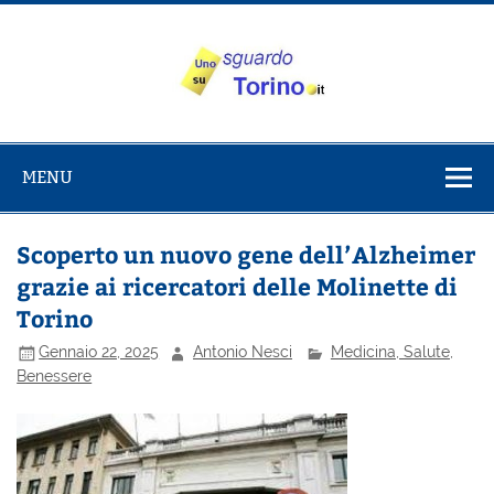
Salta
al
contenuto
Uno sguardo
Alla scoperta di Torino e del Piemonte
su Torino
MENU
Scoperto un nuovo gene dell’Alzheimer
grazie ai ricercatori delle Molinette di
Torino
Gennaio 22, 2025
Antonio Nesci
Medicina, Salute,
Benessere