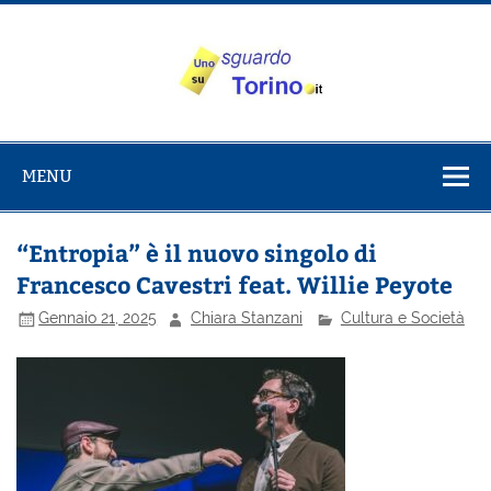
Salta
al
contenuto
Uno sguardo
Alla scoperta di Torino e del Piemonte
su Torino
MENU
“Entropia” è il nuovo singolo di
Francesco Cavestri feat. Willie Peyote
Gennaio 21, 2025
Chiara Stanzani
Cultura e Società